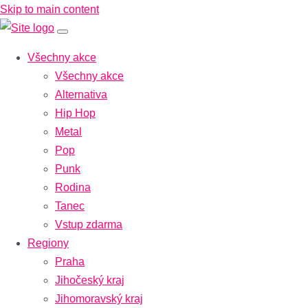
Skip to main content
Všechny akce
Všechny akce
Alternativa
Hip Hop
Metal
Pop
Punk
Rodina
Tanec
Vstup zdarma
Regiony
Praha
Jihočeský kraj
Jihomoravský kraj