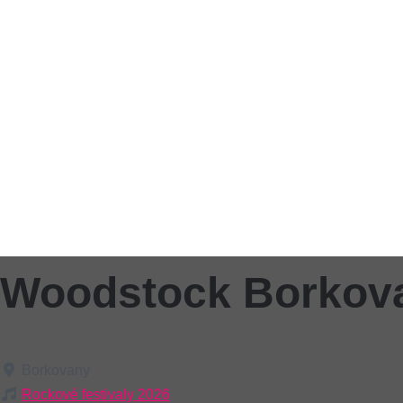
Woodstock Borkov
Borkovany
Rockové festivaly 2026