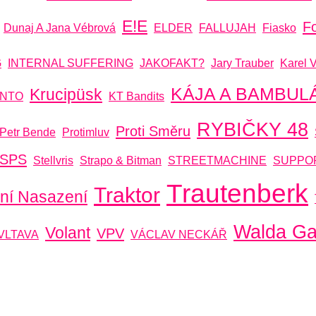
E!E
F
Dunaj A Jana Vébrová
ELDER
FALLUJAH
Fiasko
G
INTERNAL SUFFERING
JAKOFAKT?
Jary Trauber
Karel 
KÁJA A BAMBUL
Krucipüsk
NTO
KT Bandits
RYBIČKY 48
Proti Směru
Petr Bende
Protimluv
SPS
Stellvris
Strapo & Bitman
STREETMACHINE
SUPPO
Trautenberk
Traktor
lní Nasazení
Walda G
Volant
VPV
VLTAVA
VÁCLAV NECKÁŘ