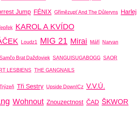
orrest Jump
FÉNIX
Harlej
Gřímězupť And The Důleryns
KAROL A KVÍDO
Vepřek
MIG 21
ÁČEK
Mirai
Loudz1
Máří
Narvan
Samčo Brat Dažďoviek
SANGUISUGABOGG
SAOR
RT LESBIENS
THE GANGNAILS
V.V.Ú.
Tři Sestry
Trýzeň
Upside Down!cz
ang
Wohnout
ŠKWOR
Znouzectnost
ČAD