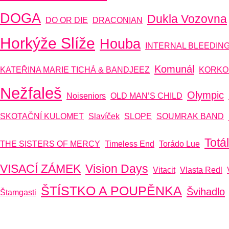
DOGA
Dukla Vozovna
DO OR DIE
DRACONIAN
Horkýže Slíže
Houba
INTERNAL BLEEDIN
Komunál
KATEŘINA MARIE TICHÁ & BANDJEEZ
KORKO
Nežfaleš
Olympic
Noiseniors
OLD MAN’S CHILD
SKOTAČNÍ KULOMET
Slavíček
SLOPE
SOUMRAK BAND
Totá
THE SISTERS OF MERCY
Timeless End
Torádo Lue
VISACÍ ZÁMEK
Vision Days
Vitacit
Vlasta Redl
ŠTÍSTKO A POUPĚNKA
Švihadlo
Štamgasti