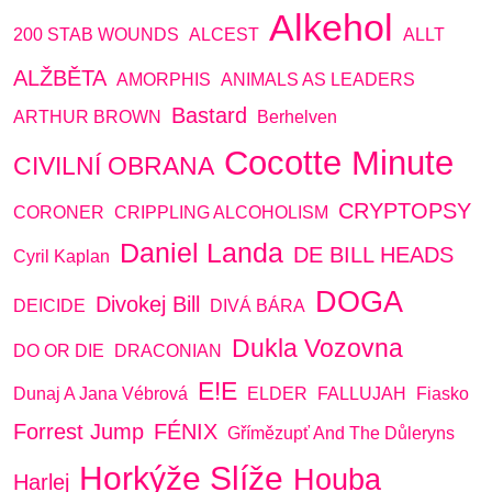
Alkehol
200 STAB WOUNDS
ALCEST
ALLT
ALŽBĚTA
AMORPHIS
ANIMALS AS LEADERS
Bastard
ARTHUR BROWN
Berhelven
Cocotte Minute
CIVILNÍ OBRANA
CRYPTOPSY
CORONER
CRIPPLING ALCOHOLISM
Daniel Landa
DE BILL HEADS
Cyril Kaplan
DOGA
Divokej Bill
DEICIDE
DIVÁ BÁRA
Dukla Vozovna
DO OR DIE
DRACONIAN
E!E
Dunaj A Jana Vébrová
ELDER
FALLUJAH
Fiasko
Forrest Jump
FÉNIX
Gřímězupť And The Důleryns
Horkýže Slíže
Houba
Harlej