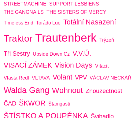
STREETMACHINE
SUPPORT LESBIENS
THE GANGNAILS
THE SISTERS OF MERCY
Totální Nasazení
Timeless End
Torádo Lue
Trautenberk
Traktor
Trýzeň
V.V.Ú.
Tři Sestry
Upside Down!cz
VISACÍ ZÁMEK
Vision Days
Vitacit
Volant
VPV
Vlasta Redl
VLTAVA
VÁCLAV NECKÁŘ
Walda Gang
Wohnout
Znouzectnost
ŠKWOR
ČAD
Štamgasti
ŠTÍSTKO A POUPĚNKA
Švihadlo