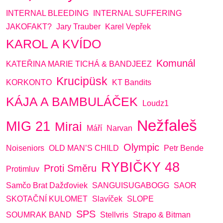
INTERNAL BLEEDING
INTERNAL SUFFERING
JAKOFAKT?
Jary Trauber
Karel Vepřek
KAROL A KVÍDO
Komunál
KATEŘINA MARIE TICHÁ & BANDJEEZ
Krucipüsk
KORKONTO
KT Bandits
KÁJA A BAMBULÁČEK
Loudz1
Nežfaleš
MIG 21
Mirai
Máří
Narvan
Olympic
Noiseniors
OLD MAN’S CHILD
Petr Bende
RYBIČKY 48
Proti Směru
Protimluv
Samčo Brat Dažďoviek
SANGUISUGABOGG
SAOR
SKOTAČNÍ KULOMET
Slavíček
SLOPE
SPS
SOUMRAK BAND
Stellvris
Strapo & Bitman