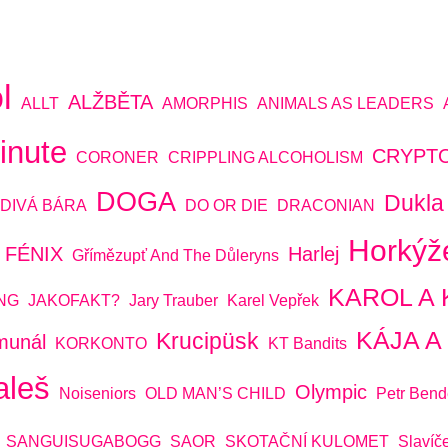
l
ALŽBĚTA
ALLT
AMORPHIS
ANIMALS AS LEADERS
inute
CRYPT
CORONER
CRIPPLING ALCOHOLISM
DOGA
Dukla
DIVÁ BÁRA
DO OR DIE
DRACONIAN
Horkýž
FÉNIX
Harlej
Gřímězupť And The Důleryns
KAROL A 
NG
JAKOFAKT?
Jary Trauber
Karel Vepřek
KÁJA 
Krucipüsk
munál
KORKONTO
KT Bandits
aleš
Olympic
Noiseniors
OLD MAN’S CHILD
Petr Bend
SANGUISUGABOGG
SAOR
SKOTAČNÍ KULOMET
Slavíč