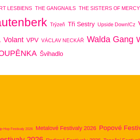
RT LESBIENS
THE GANGNAILS
THE SISTERS OF MERCY
autenberk
Tři Sestry
Trýzeň
Upside Down!cz
Walda Gang
Volant
VPV
A
VÁCLAV NECKÁŘ
POUPĚNKA
Švihadlo
Popové Festi
Metalové Festivaly 2026
ip-Hop Festivaly 2026
estivaly 2026