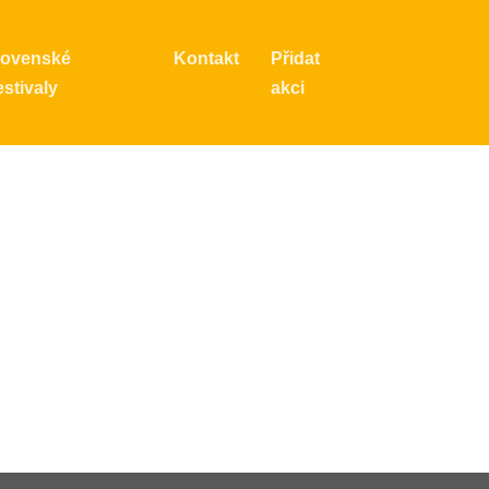
lovenské
Kontakt
Přidat
stivaly
akci