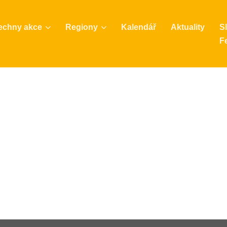
echny akce
Regiony
Kalendář
Aktuality
S
Fe