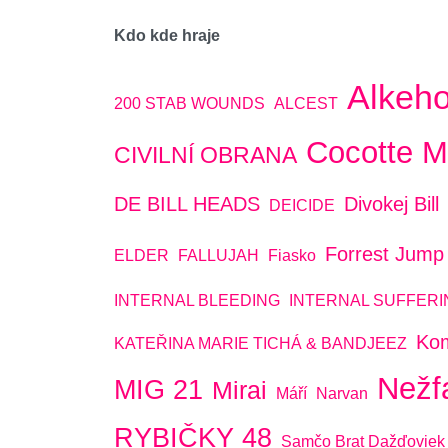
Kdo kde hraje
Alkeho
200 STAB WOUNDS
ALCEST
Cocotte M
CIVILNÍ OBRANA
DE BILL HEADS
Divokej Bill
DEICIDE
Forrest Jump
ELDER
FALLUJAH
Fiasko
INTERNAL BLEEDING
INTERNAL SUFFERI
Ko
KATEŘINA MARIE TICHÁ & BANDJEEZ
Nežf
MIG 21
Mirai
Máří
Narvan
RYBIČKY 48
Samčo Brat Dažďoviek