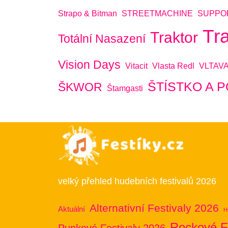
Strapo & Bitman
STREETMACHINE
SUPPO
Tr
Traktor
Totální Nasazení
Vision Days
Vitacit
Vlasta Redl
VLTAV
ŠTÍSTKO A 
ŠKWOR
Štamgasti
velký přehled hudebních festivalů 2026
Alternativní Festivaly 2026
Aktuální
H
Rockové F