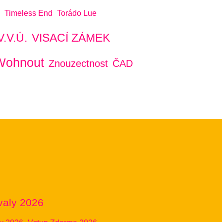
Timeless End
Torádo Lue
V.V.Ú.
VISACÍ ZÁMEK
Wohnout
Znouzectnost
ČAD
valy 2026