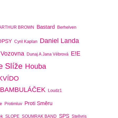
Bastard
ARTHUR BROWN
Berhelven
Daniel Landa
OPSY
Cyril Kaplan
 Vozovna
E!E
Dunaj A Jana Vébrová
e Slíže
Houba
KVÍDO
A BAMBULÁČEK
Loudz1
Proti Směru
e
Protimluv
SPS
ek
SLOPE
SOUMRAK BAND
Stellvris