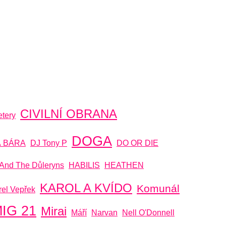
CIVILNÍ OBRANA
tery
DOGA
Á BÁRA
DJ Tony P
DO OR DIE
And The Důleryns
HABILIS
HEATHEN
KAROL A KVÍDO
Komunál
rel Vepřek
IG 21
Mirai
Máří
Narvan
Nell O'Donnell