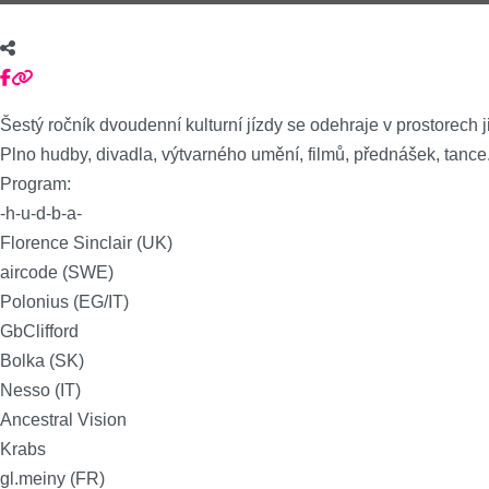
Šestý ročník dvoudenní kulturní jízdy se odehraje v prostorech 
Plno hudby, divadla, výtvarného umění, filmů, přednášek, tance
Program:
-h-u-d-b-a-
Florence Sinclair (UK)
aircode (SWE)
Polonius (EG/IT)
GbClifford
Bolka (SK)
Nesso (IT)
Ancestral Vision
Krabs
gl.meiny (FR)