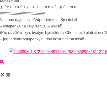
Lukáš Poul
-p-ř-e-d-n-á-š-k-y- -a- -f-i-l-m-o-v-é- -p-á-s-m-o-
///////////////////////////////////////////////
Vstupné najdete v předprodeji v síti Smsticket
– vstupenka na celý festival – 950 kč
(Pro návštěvníky s trvalým bydlištěm v Chomutově platí sleva 1
– jednodenní vstupenky budou dostupné na místě