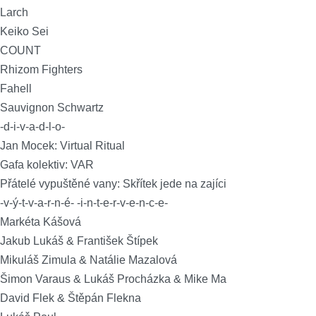
Larch
Keiko Sei
COUNT
Rhizom Fighters
Fahell
Sauvignon Schwartz
-d-i-v-a-d-l-o-
Jan Mocek: Virtual Ritual
Gafa kolektiv: VAR
Přátelé vypuštěné vany: Skřítek jede na zajíci
-v-ý-t-v-a-r-n-é- -i-n-t-e-r-v-e-n-c-e-
Markéta Kášová
Jakub Lukáš & František Štípek
Mikuláš Zimula & Natálie Mazalová
Šimon Varaus & Lukáš Procházka & Mike Ma
David Flek & Štěpán Flekna