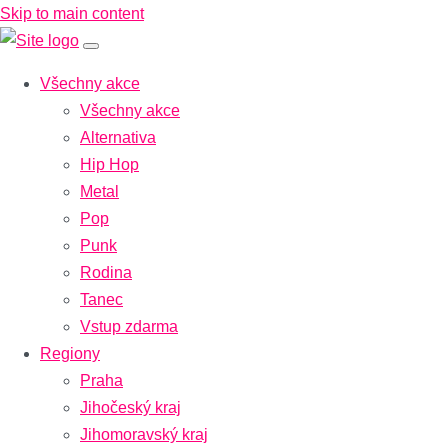
Skip to main content
Všechny akce
Všechny akce
Alternativa
Hip Hop
Metal
Pop
Punk
Rodina
Tanec
Vstup zdarma
Regiony
Praha
Jihočeský kraj
Jihomoravský kraj