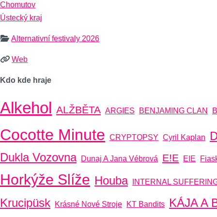
Chomutov
Ústecký kraj
Alternativní festivaly 2026
Web
Kdo kde hraje
Alkehol
ALŽBĚTA
ARGIES
BENJAMING CLAN
B
Cocotte Minute
D
CRYPTOPSY
Cyril Kaplan
Dukla Vozovna
E!E
Dunaj A Jana Vébrová
EIE
Fias
Horkýže Slíže
Houba
INTERNAL SUFFERIN
Krucipüsk
KÁJA A
Krásné Nové Stroje
KT Bandits