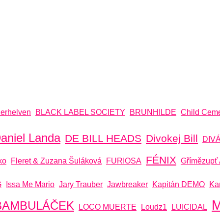
erhelven
BLACK LABEL SOCIETY
BRUNHILDE
Child Ceme
aniel Landa
DE BILL HEADS
Divokej Bill
DIV
FÉNIX
ko
Fleret & Zuzana Šuláková
FURIOSA
Gřímězupť 
G
Issa Me Mario
Jary Trauber
Jawbreaker
Kapitán DEMO
Ka
M
 BAMBULÁČEK
LOCO MUERTE
Loudz1
LUICIDAL