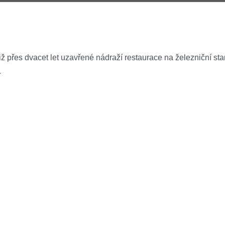
již přes dvacet let uzavřené nádraží restaurace na železniční st
.