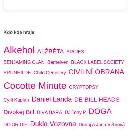
Kdo kde hraje
Alkehol
ALŽBĚTA
ARGIES
BENJAMING CLAN
Berhelven
BLACK LABEL SOCIETY
CIVILNÍ OBRANA
BRUNHILDE
Child Cemetery
Cocotte Minute
CRYPTOPSY
Daniel Landa
DE BILL HEADS
Cyril Kaplan
DOGA
Divokej Bill
DIVÁ BÁRA
DJ Tony P
Dukla Vozovna
DO OR DIE
Dunaj A Jana Vébrová