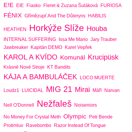
E!E
EIE
Fiasko
Fleret & Zuzana Šuláková
FURIOSA
FÉNIX
Gřímězupť And The Důleryns
HABILIS
Horkýže Slíže
Houba
HEATHEN
INTERNAL SUFFERING
Issa Me Mario
Jary Trauber
Jawbreaker
Kapitán DEMO
Karel Vepřek
KAROL A KVÍDO
Krucipüsk
Komunál
Krásné Nové Stroje
KT Bandits
KÁJA A BAMBULÁČEK
LOCO MUERTE
MIG 21
Mirai
Loudz1
LUICIDAL
Máří
Narvan
Nežfaleš
Nell O'Donnell
Noiseniors
Olympic
No Money For Crystal Meth
Petr Bende
Protimluv
Ravebombs
Razor Instead Of Tongue