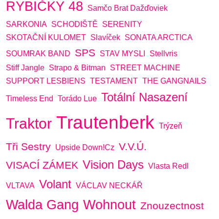
RYBIČKY 48
Samčo Brat Dažďoviek
SARKONIA
SCHODIŠTĚ
SERENITY
SKOTAČNÍ KULOMET
Slavíček
SONATA ARCTICA
SPS
SOUMRAK BAND
STAV MYSLI
Stellvris
Stiff Jangle
Strapo & Bitman
STREET MACHINE
SUPPORT LESBIENS
TESTAMENT
THE GANGNAILS
Totální Nasazení
Timeless End
Torádo Lue
Trautenberk
Traktor
Trýzeň
Tři Sestry
V.V.Ú.
Upside Down!cz
Vision Days
VISACÍ ZÁMEK
Vlasta Redl
Volant
VLTAVA
VÁCLAV NECKÁŘ
Walda Gang
Wohnout
Znouzectnost