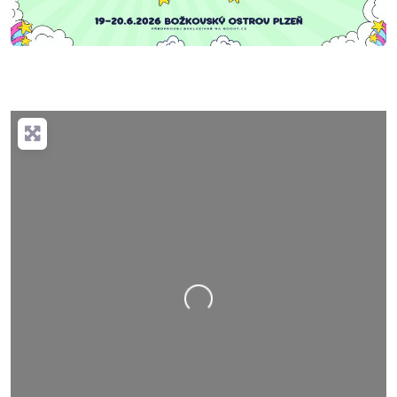
Nahrávání….