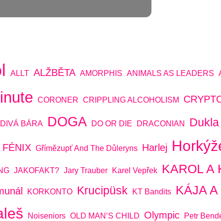
l
ALŽBĚTA
ALLT
AMORPHIS
ANIMALS AS LEADERS
inute
CRYPT
CORONER
CRIPPLING ALCOHOLISM
DOGA
Dukla
DIVÁ BÁRA
DO OR DIE
DRACONIAN
Horkýž
FÉNIX
Harlej
Gřímězupť And The Důleryns
KAROL A 
NG
JAKOFAKT?
Jary Trauber
Karel Vepřek
KÁJA 
Krucipüsk
munál
KORKONTO
KT Bandits
aleš
Olympic
Noiseniors
OLD MAN’S CHILD
Petr Bend