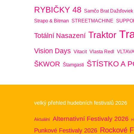
RYBIČKY 48
Samčo Brat Dažďoviek
Strapo & Bitman
STREETMACHINE
SUPPO
Tr
Traktor
Totální Nasazení
Vision Days
Vitacit
Vlasta Redl
VLTAV
ŠTÍSTKO A 
ŠKWOR
Štamgasti
velký přehled hudebních festivalů 2026
Alternativní Festivaly 2026
Aktuální
H
Rockové F
Punkové Festivaly 2026