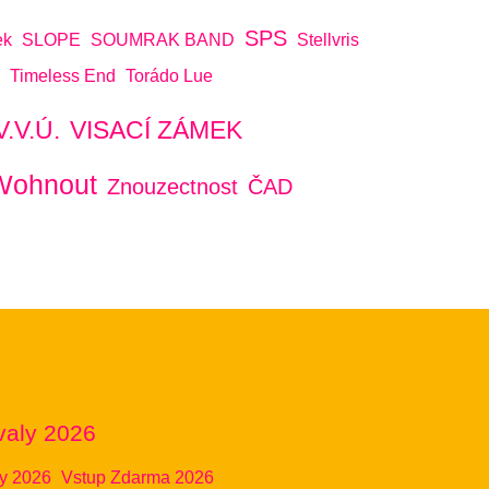
SPS
ek
SLOPE
SOUMRAK BAND
Stellvris
Timeless End
Torádo Lue
V.V.Ú.
VISACÍ ZÁMEK
Wohnout
Znouzectnost
ČAD
valy 2026
ly 2026
Vstup Zdarma 2026