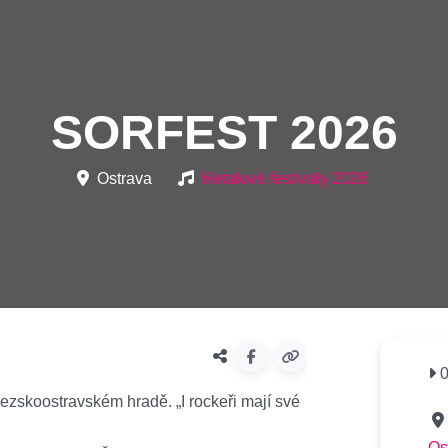
SORFEST 2026
Ostrava
Metalové festivaly 2026
0
zskoostravském hradě. „I rockeři mají své
Os