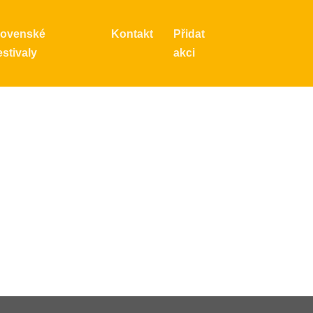
lovenské
Kontakt
Přidat
stivaly
akci