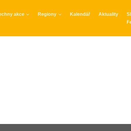
echny akce
Regiony
Kalendář
Aktuality
S
Fe