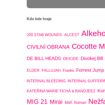
Kdo kde hraje
Alkeho
200 STAB WOUNDS
ALCEST
Cocotte M
CIVILNÍ OBRANA
DE BILL HEADS
Divokej Bill
DEICIDE
Forrest Jump
ELDER
FALLUJAH
Fiasko
INTERNAL BLEEDING
INTERNAL SUFFERI
Ko
KATEŘINA MARIE TICHÁ & BANDJEEZ
Nežf
MIG 21
Mirai
Máří
Narvan