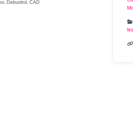
ko, Debustrol, ČAD
Mo
fe