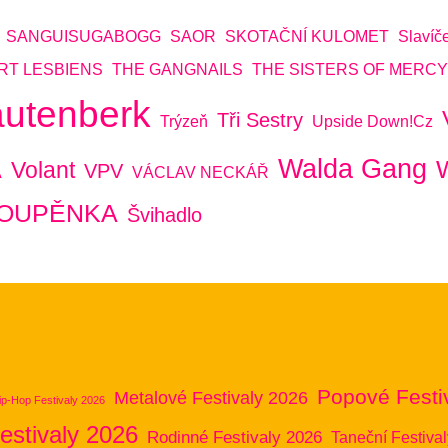
SANGUISUGABOGG
SAOR
SKOTAČNÍ KULOMET
Slavíč
RT LESBIENS
THE GANGNAILS
THE SISTERS OF MERCY
autenberk
Tři Sestry
Trýzeň
Upside Down!cz
Walda Gang
Volant
VPV
A
VÁCLAV NECKÁŘ
POUPĚNKA
Švihadlo
Popové Festi
Metalové Festivaly 2026
ip-Hop Festivaly 2026
estivaly 2026
Rodinné Festivaly 2026
Taneční Festiva