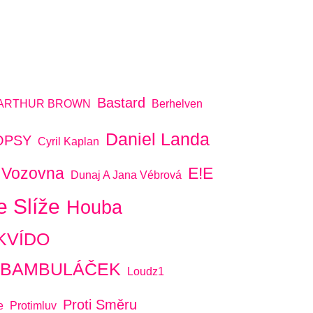
Bastard
ARTHUR BROWN
Berhelven
Daniel Landa
OPSY
Cyril Kaplan
 Vozovna
E!E
Dunaj A Jana Vébrová
e Slíže
Houba
KVÍDO
A BAMBULÁČEK
Loudz1
Proti Směru
e
Protimluv