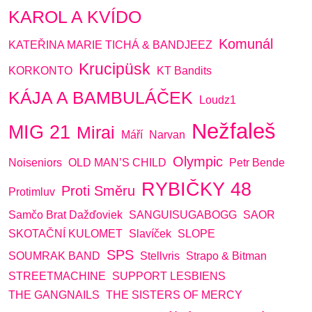
KAROL A KVÍDO
Komunál
KATEŘINA MARIE TICHÁ & BANDJEEZ
Krucipüsk
KORKONTO
KT Bandits
KÁJA A BAMBULÁČEK
Loudz1
Nežfaleš
MIG 21
Mirai
Máří
Narvan
Olympic
Noiseniors
OLD MAN’S CHILD
Petr Bende
RYBIČKY 48
Proti Směru
Protimluv
Samčo Brat Dažďoviek
SANGUISUGABOGG
SAOR
SKOTAČNÍ KULOMET
Slavíček
SLOPE
SPS
SOUMRAK BAND
Stellvris
Strapo & Bitman
STREETMACHINE
SUPPORT LESBIENS
THE GANGNAILS
THE SISTERS OF MERCY