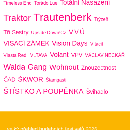
Totální Nasazení
Timeless End
Torádo Lue
Trautenberk
Traktor
Trýzeň
V.V.Ú.
Tři Sestry
Upside Down!cz
VISACÍ ZÁMEK
Vision Days
Vitacit
Volant
VPV
Vlasta Redl
VLTAVA
VÁCLAV NECKÁŘ
Walda Gang
Wohnout
Znouzectnost
ŠKWOR
ČAD
Štamgasti
ŠTÍSTKO A POUPĚNKA
Švihadlo
velký přehled hudebních festivalů 2026