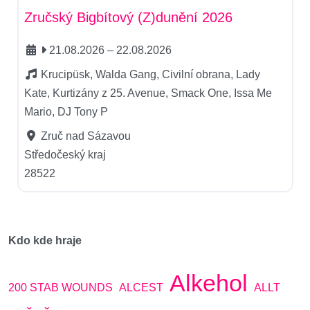
Zručský Bigbítový (Z)dunění 2026
21.08.2026
–
22.08.2026
Krucipüsk, Walda Gang, Civilní obrana, Lady
Kate, Kurtizány z 25. Avenue, Smack One, Issa Me
Mario, DJ Tony P
Zruč nad Sázavou
Středočeský kraj
28522
Kdo kde hraje
Alkehol
200 STAB WOUNDS
ALCEST
ALLT