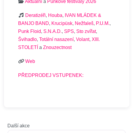
Aktuální
a
Punkové festivaly 2026
Deratizéři
,
Houba
,
IVAN MLÁDEK &
BANJO BAND
,
Krucipüsk
,
Nežfaleš
,
P.U.M.
,
Punk Floid
,
S.N.A.D.
,
SPS
,
Sto zvířat
,
Švihadlo
,
Totální nasazení
,
Volant
,
XIII.
STOLETÍ
a
Znouzectnost
Web
PŘEDPRODEJ VSTUPENEK:
Další akce