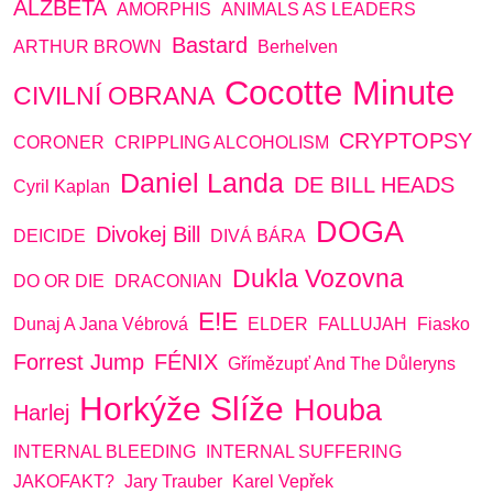
ALŽBĚTA
AMORPHIS
ANIMALS AS LEADERS
Bastard
ARTHUR BROWN
Berhelven
Cocotte Minute
CIVILNÍ OBRANA
CRYPTOPSY
CORONER
CRIPPLING ALCOHOLISM
Daniel Landa
DE BILL HEADS
Cyril Kaplan
DOGA
Divokej Bill
DEICIDE
DIVÁ BÁRA
Dukla Vozovna
DO OR DIE
DRACONIAN
E!E
Dunaj A Jana Vébrová
ELDER
FALLUJAH
Fiasko
Forrest Jump
FÉNIX
Gřímězupť And The Důleryns
Horkýže Slíže
Houba
Harlej
INTERNAL BLEEDING
INTERNAL SUFFERING
JAKOFAKT?
Jary Trauber
Karel Vepřek