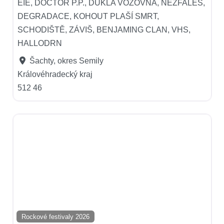
EIE, DOCTOR P.P., DUKLA VOZOVNA, NEŽFALEŠ,
DEGRADACE, KOHOUT PLAŠÍ SMRT,
SCHODIŠTĚ, ZÁVIŠ, BENJAMING CLAN, VHS,
HALLODRN
Šachty, okres Semily
Královéhradecký kraj
512 46
Rockové festivaly 2026