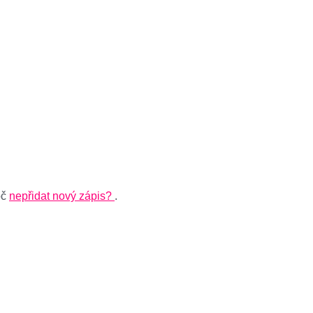
oč
nepřidat nový zápis?
.