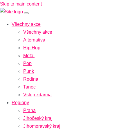
Skip to main content
Všechny akce
Všechny akce
Alternativa
Hip Hop
Metal
Pop
Punk
Rodina
Tanec
Vstup zdarma
Regiony
Praha
Jihočeský kraj
Jihomoravský kraj