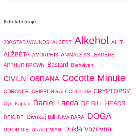
Kdo kde hraje
Alkehol
200 STAB WOUNDS
ALCEST
ALLT
ALŽBĚTA
AMORPHIS
ANIMALS AS LEADERS
Bastard
ARTHUR BROWN
Berhelven
Cocotte Minute
CIVILNÍ OBRANA
CRYPTOPSY
CORONER
CRIPPLING ALCOHOLISM
Daniel Landa
DE BILL HEADS
Cyril Kaplan
DOGA
Divokej Bill
DEICIDE
DIVÁ BÁRA
Dukla Vozovna
DO OR DIE
DRACONIAN