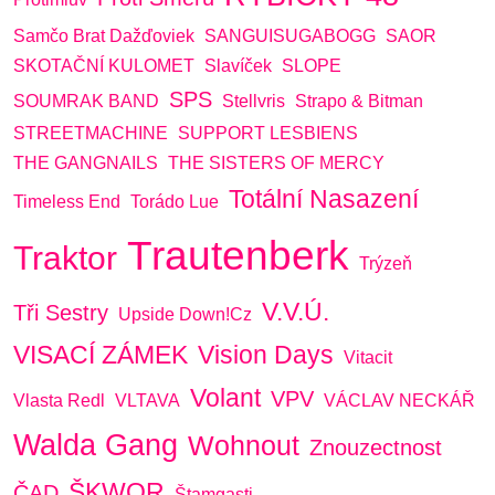
Samčo Brat Dažďoviek
SANGUISUGABOGG
SAOR
SKOTAČNÍ KULOMET
Slavíček
SLOPE
SPS
SOUMRAK BAND
Stellvris
Strapo & Bitman
STREETMACHINE
SUPPORT LESBIENS
THE GANGNAILS
THE SISTERS OF MERCY
Totální Nasazení
Timeless End
Torádo Lue
Trautenberk
Traktor
Trýzeň
V.V.Ú.
Tři Sestry
Upside Down!cz
VISACÍ ZÁMEK
Vision Days
Vitacit
Volant
VPV
Vlasta Redl
VLTAVA
VÁCLAV NECKÁŘ
Walda Gang
Wohnout
Znouzectnost
ŠKWOR
ČAD
Štamgasti