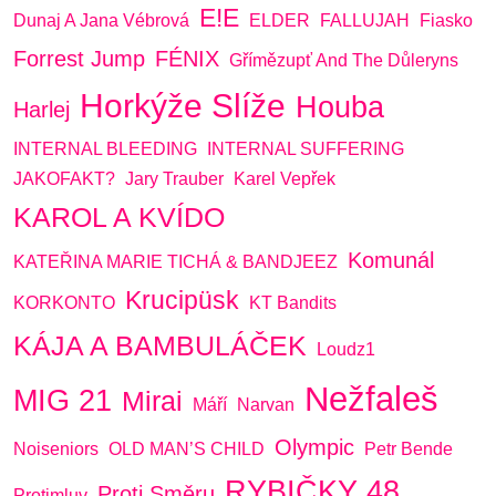
E!E
Dunaj A Jana Vébrová
ELDER
FALLUJAH
Fiasko
Forrest Jump
FÉNIX
Gřímězupť And The Důleryns
Horkýže Slíže
Houba
Harlej
INTERNAL BLEEDING
INTERNAL SUFFERING
JAKOFAKT?
Jary Trauber
Karel Vepřek
KAROL A KVÍDO
Komunál
KATEŘINA MARIE TICHÁ & BANDJEEZ
Krucipüsk
KORKONTO
KT Bandits
KÁJA A BAMBULÁČEK
Loudz1
Nežfaleš
MIG 21
Mirai
Máří
Narvan
Olympic
Noiseniors
OLD MAN’S CHILD
Petr Bende
RYBIČKY 48
Proti Směru
Protimluv