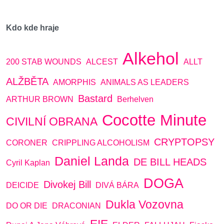
Kdo kde hraje
Alkehol
200 STAB WOUNDS
ALCEST
ALLT
ALŽBĚTA
AMORPHIS
ANIMALS AS LEADERS
Bastard
ARTHUR BROWN
Berhelven
Cocotte Minute
CIVILNÍ OBRANA
CRYPTOPSY
CORONER
CRIPPLING ALCOHOLISM
Daniel Landa
DE BILL HEADS
Cyril Kaplan
DOGA
Divokej Bill
DEICIDE
DIVÁ BÁRA
Dukla Vozovna
DO OR DIE
DRACONIAN
E!E