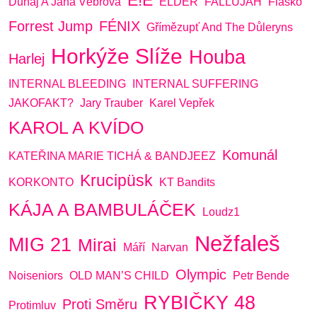
Dunaj A Jana Vébrová
ELDER
FALLUJAH
Fiasko
Forrest Jump
FÉNIX
Gřímězupť And The Důleryns
Horkýže Slíže
Houba
Harlej
INTERNAL BLEEDING
INTERNAL SUFFERING
JAKOFAKT?
Jary Trauber
Karel Vepřek
KAROL A KVÍDO
Komunál
KATEŘINA MARIE TICHÁ & BANDJEEZ
Krucipüsk
KORKONTO
KT Bandits
KÁJA A BAMBULÁČEK
Loudz1
Nežfaleš
MIG 21
Mirai
Máří
Narvan
Olympic
Noiseniors
OLD MAN’S CHILD
Petr Bende
RYBIČKY 48
Proti Směru
Protimluv