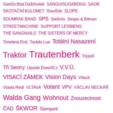
Samčo Brat Dažďoviek
SANGUISUGABOGG
SAOR
SKOTAČNÍ KULOMET
Slavíček
SLOPE
SPS
SOUMRAK BAND
Stellvris
Strapo & Bitman
STREETMACHINE
SUPPORT LESBIENS
THE GANGNAILS
THE SISTERS OF MERCY
Totální Nasazení
Timeless End
Torádo Lue
Trautenberk
Traktor
Trýzeň
V.V.Ú.
Tři Sestry
Upside Down!cz
VISACÍ ZÁMEK
Vision Days
Vitacit
Volant
VPV
Vlasta Redl
VLTAVA
VÁCLAV NECKÁŘ
Walda Gang
Wohnout
Znouzectnost
ŠKWOR
ČAD
Štamgasti