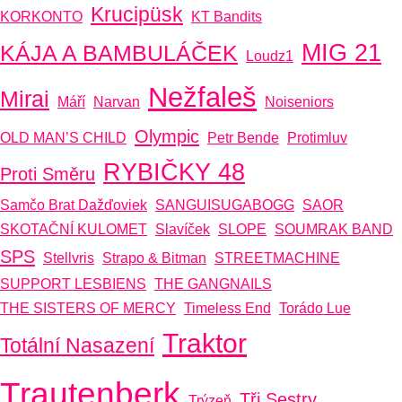
Krucipüsk
KORKONTO
KT Bandits
MIG 21
KÁJA A BAMBULÁČEK
Loudz1
Nežfaleš
Mirai
Máří
Narvan
Noiseniors
Olympic
OLD MAN’S CHILD
Petr Bende
Protimluv
RYBIČKY 48
Proti Směru
Samčo Brat Dažďoviek
SANGUISUGABOGG
SAOR
SKOTAČNÍ KULOMET
Slavíček
SLOPE
SOUMRAK BAND
SPS
Stellvris
Strapo & Bitman
STREETMACHINE
SUPPORT LESBIENS
THE GANGNAILS
THE SISTERS OF MERCY
Timeless End
Torádo Lue
Traktor
Totální Nasazení
Trautenberk
Tři Sestry
Trýzeň