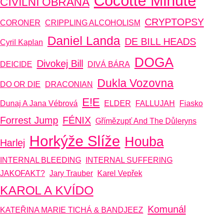
Cocotte Minute
CIVILNÍ OBRANA
CRYPTOPSY
CORONER
CRIPPLING ALCOHOLISM
Daniel Landa
DE BILL HEADS
Cyril Kaplan
DOGA
Divokej Bill
DEICIDE
DIVÁ BÁRA
Dukla Vozovna
DO OR DIE
DRACONIAN
E!E
Dunaj A Jana Vébrová
ELDER
FALLUJAH
Fiasko
Forrest Jump
FÉNIX
Gřímězupť And The Důleryns
Horkýže Slíže
Houba
Harlej
INTERNAL BLEEDING
INTERNAL SUFFERING
JAKOFAKT?
Jary Trauber
Karel Vepřek
KAROL A KVÍDO
Komunál
KATEŘINA MARIE TICHÁ & BANDJEEZ