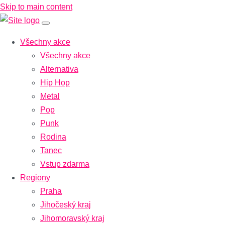
Skip to main content
Všechny akce
Všechny akce
Alternativa
Hip Hop
Metal
Pop
Punk
Rodina
Tanec
Vstup zdarma
Regiony
Praha
Jihočeský kraj
Jihomoravský kraj