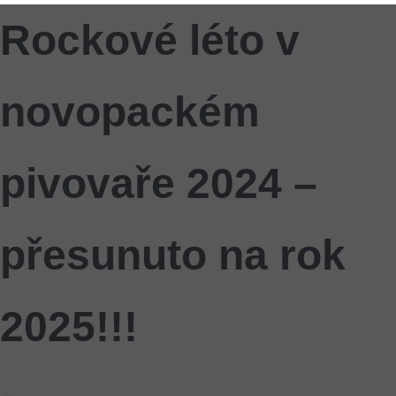
Rockové léto v
novopackém
pivovaře 2024 –
přesunuto na rok
2025!!!