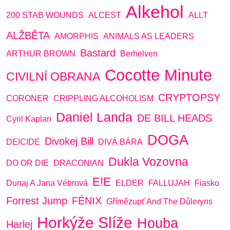
Alkehol
200 STAB WOUNDS
ALCEST
ALLT
ALŽBĚTA
AMORPHIS
ANIMALS AS LEADERS
Bastard
ARTHUR BROWN
Berhelven
Cocotte Minute
CIVILNÍ OBRANA
CRYPTOPSY
CORONER
CRIPPLING ALCOHOLISM
Daniel Landa
DE BILL HEADS
Cyril Kaplan
DOGA
Divokej Bill
DEICIDE
DIVÁ BÁRA
Dukla Vozovna
DO OR DIE
DRACONIAN
E!E
Dunaj A Jana Vébrová
ELDER
FALLUJAH
Fiasko
Forrest Jump
FÉNIX
Gřímězupť And The Důleryns
Horkýže Slíže
Houba
Harlej