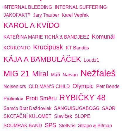
INTERNAL BLEEDING
INTERNAL SUFFERING
JAKOFAKT?
Jary Trauber
Karel Vepřek
KAROL A KVÍDO
Komunál
KATEŘINA MARIE TICHÁ & BANDJEEZ
Krucipüsk
KORKONTO
KT Bandits
KÁJA A BAMBULÁČEK
Loudz1
Nežfaleš
MIG 21
Mirai
Máří
Narvan
Olympic
Noiseniors
OLD MAN’S CHILD
Petr Bende
RYBIČKY 48
Proti Směru
Protimluv
Samčo Brat Dažďoviek
SANGUISUGABOGG
SAOR
SKOTAČNÍ KULOMET
Slavíček
SLOPE
SPS
SOUMRAK BAND
Stellvris
Strapo & Bitman