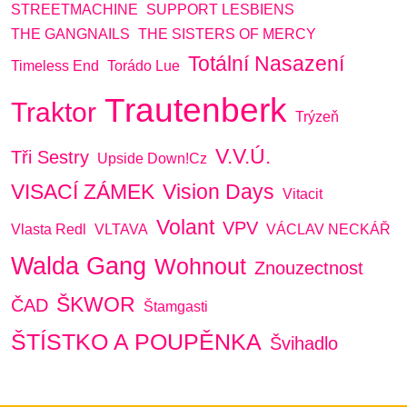
STREETMACHINE
SUPPORT LESBIENS
THE GANGNAILS
THE SISTERS OF MERCY
Totální Nasazení
Timeless End
Torádo Lue
Trautenberk
Traktor
Trýzeň
V.V.Ú.
Tři Sestry
Upside Down!cz
VISACÍ ZÁMEK
Vision Days
Vitacit
Volant
VPV
Vlasta Redl
VLTAVA
VÁCLAV NECKÁŘ
Walda Gang
Wohnout
Znouzectnost
ŠKWOR
ČAD
Štamgasti
ŠTÍSTKO A POUPĚNKA
Švihadlo