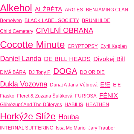
Alkehol
ALŽBĚTA
ARGIES
BENJAMING CLAN
Berhelven
BLACK LABEL SOCIETY
BRUNHILDE
CIVILNÍ OBRANA
Child Cemetery
Cocotte Minute
CRYPTOPSY
Cyril Kaplan
Daniel Landa
DE BILL HEADS
Divokej Bill
DOGA
DIVÁ BÁRA
DJ Tony P
DO OR DIE
Dukla Vozovna
E!E
Dunaj A Jana Vébrová
EIE
FÉNIX
Fiasko
Fleret & Zuzana Šuláková
FURIOSA
Gřímězupť And The Důleryns
HABILIS
HEATHEN
Horkýže Slíže
Houba
INTERNAL SUFFERING
Issa Me Mario
Jary Trauber