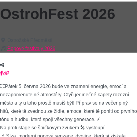
OstrohFest 2026
Ostrožské Předměstí
Popové festivaly 2026
💥Pátek 5. června 2026 bude ve znamení energie, emocí a
nezapomenutelné atmosféry. Čtyři jedinečné kapely rozezní
město a ty u toho prostě musíš být! Připrav se na večer plný
hitů, které tě zvednou ze židle, emoce, které tě pohltí od prvního
tónu a hudbu, která spojí všechny generace. ⚡️
Na profi stage se špičkovým zvukem 🎤 vystoupí
📌 Slza, moderní popová senzace, dvojice, která si získala