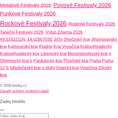
Popové Festivaly 2026
Metalové Festivaly 2026
Punkové Festivaly 2026
Rockové Festivaly 2026
Rodinné Festivaly 2026
Taneční Festivaly 2026
Vstup Zdarma 2026
49.5162211N, 14.0290703E
Jičín
Jihočeský kraj
Jihomoravský
kraj
Karlovarský kraj
Kladno
Kraj Vysočina
Královéhradecký
Královéhradecký kraj
Liberecký kraj
Moravskoslezský kraj
n
Olomoucký kraj
p
Pardubický kraj
Plzeňský kraj
Praha
Praha
12
S
Středočeský kraj
u skály
Ústecký kraj
Vysočina
Zlínský
kraj
© 2026 festiky.cz
Zásady ochrany osobních údajů
Zadej lokalitu
Zadej lokalitu