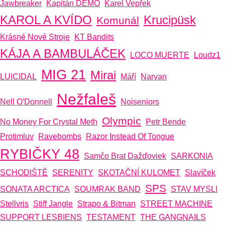
Jawbreaker
Kapitán DEMO
Karel Vepřek
KAROL A KVÍDO
Krucipüsk
Komunál
Krásné Nové Stroje
KT Bandits
KÁJA A BAMBULÁČEK
LOCO MUERTE
Loudz1
MIG 21
Mirai
LUICIDAL
Máří
Narvan
Nežfaleš
Nell O'Donnell
Noiseniors
Olympic
No Money For Crystal Meth
Petr Bende
Protimluv
Ravebombs
Razor Instead Of Tongue
RYBIČKY 48
Samčo Brat Dažďoviek
SARKONIA
SCHODIŠTĚ
SERENITY
SKOTAČNÍ KULOMET
Slavíček
SPS
SONATA ARCTICA
SOUMRAK BAND
STAV MYSLI
Stellvris
Stiff Jangle
Strapo & Bitman
STREET MACHINE
SUPPORT LESBIENS
TESTAMENT
THE GANGNAILS