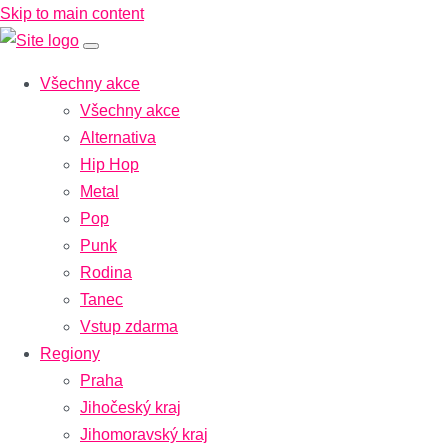
Skip to main content
Všechny akce
Všechny akce
Alternativa
Hip Hop
Metal
Pop
Punk
Rodina
Tanec
Vstup zdarma
Regiony
Praha
Jihočeský kraj
Jihomoravský kraj