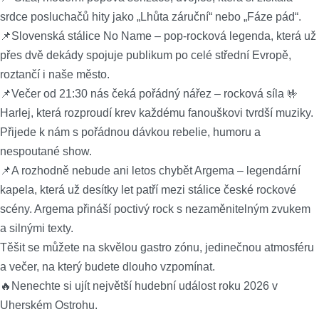
srdce posluchačů hity jako „Lhůta záruční“ nebo „Fáze pád“.
📌Slovenská stálice No Name – pop-rocková legenda, která už
přes dvě dekády spojuje publikum po celé střední Evropě,
roztančí i naše město.
📌Večer od 21:30 nás čeká pořádný nářez – rocková síla 🤟
Harlej, která rozproudí krev každému fanouškovi tvrdší muziky.
Přijede k nám s pořádnou dávkou rebelie, humoru a
nespoutané show.
📌A rozhodně nebude ani letos chybět Argema – legendární
kapela, která už desítky let patří mezi stálice české rockové
scény. Argema přináší poctivý rock s nezaměnitelným zvukem
a silnými texty.
Těšit se můžete na skvělou gastro zónu, jedinečnou atmosféru
a večer, na který budete dlouho vzpomínat.
🔥Nenechte si ujít největší hudební událost roku 2026 v
Uherském Ostrohu.