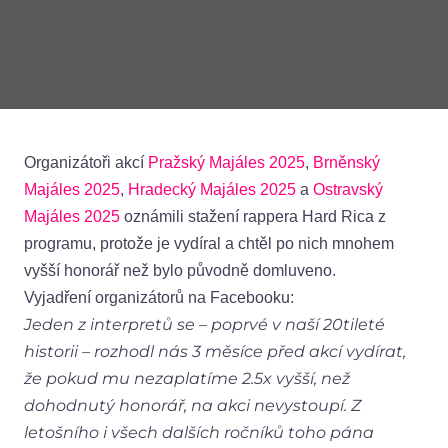
Organizátoři akcí
Pražský Majáles 2025
,
Brněnský
Majáles 2025
,
Hradecký Majáles 2025
a
Ostravský
Majáles 2025
oznámili stažení rappera Hard Rica z
programu, protože je vydíral a chtěl po nich mnohem
vyšší honorář než bylo původně domluveno.
Vyjadření organizátorů na Facebooku:
Jeden z interpretů se – poprvé v naší 20tileté
historii – rozhodl nás 3 měsíce před akcí vydírat,
že pokud mu nezaplatíme 2.5x vyšší, než
dohodnutý honorář, na akci nevystoupí. Z
letošního i všech dalších ročníků toho pána