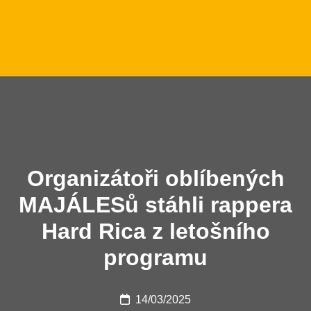
Organizátoři oblíbených
MAJÁLESů stáhli rappera
Hard Rica z letošního
programu
14/03/2025