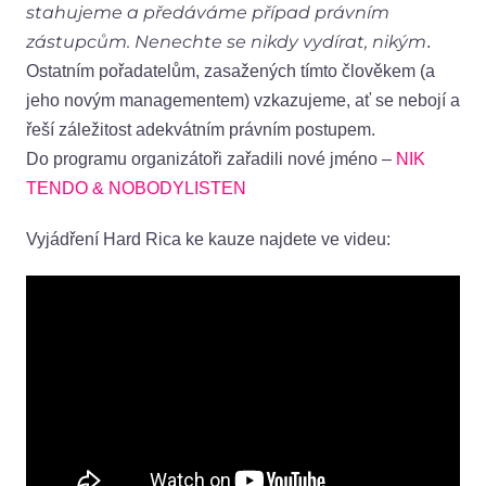
stahujeme a předáváme případ právním
zástupcům. Nenechte se nikdy vydírat, nikým
.
Ostatním pořadatelům, zasažených tímto člověkem (a
jeho novým managementem) vzkazujeme, ať se nebojí a
řeší záležitost adekvátním právním postupem.
Do programu organizátoři zařadili nové jméno –
NIK
TENDO & NOBODYLISTEN
Vyjádření Hard Rica ke kauze najdete ve videu: