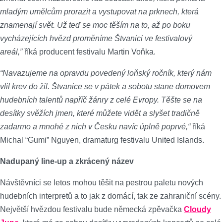
mladým umělcům prorazit a vystupovat na prknech, která
znamenají svět. Už teď se moc těším na to, až po boku
vycházejících hvězd proměníme Štvanici ve festivalový
areál,”
říká producent festivalu Martin Voňka.
“Navazujeme na opravdu povedený loňský ročník, který nám
vlil krev do žil. Štvanice se v pátek a sobotu stane domovem
hudebních talentů napříč žánry z celé Evropy. Těšte se na
desítky svěžích jmen, které můžete vidět a slyšet tradičně
zadarmo a mnohé z nich v Česku navíc úplně poprvé,“
říká
Michal “Gumi” Nguyen, dramaturg festivalu United Islands.
Nadupaný line-up a zkrácený název
Návštěvníci se letos mohou těšit na pestrou paletu nových
hudebních interpretů a to jak z domácí, tak ze zahraniční scény.
Největší hvězdou festivalu bude německá zpěvačka
Cloudy