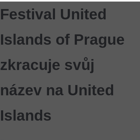
Festival United
Islands of Prague
zkracuje svůj
název na United
Islands