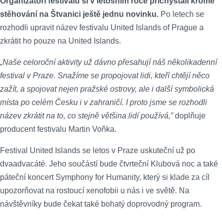
Organizátoři festivalu si v letošním roce přichystali kromě
stěhování na Štvanici ještě jednu novinku.
Po letech se
rozhodli upravit název festivalu United Islands of Prague a
zkrátit ho pouze na United Islands.
„Naše celoroční aktivity už dávno přesahují náš několikadenní
festival v Praze. Snažíme se propojovat lidi, kteří chtějí něco
zažít, a spojovat nejen pražské ostrovy, ale i další symbolická
místa po celém Česku i v zahraničí. I proto jsme se rozhodli
název zkrátit na to, co stejně většina lidí používá,”
doplňuje
producent festivalu Martin Voňka.
Festival United Islands se letos v Praze uskuteční už po
dvaadvacáté. Jeho součástí bude čtvrteční Klubová noc a také
páteční koncert Symphony for Humanity, který si klade za cíl
upozorňovat na rostoucí xenofobii u nás i ve světě. Na
návštěvníky bude čekat také bohatý doprovodný program.