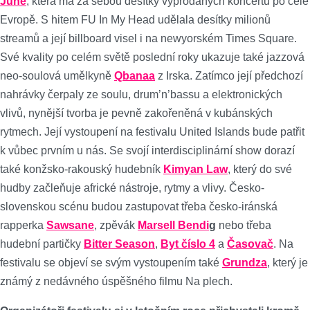
June
, která má za sebou desítky vyprodaných koncertů po celé
Evropě. S hitem FU In My Head udělala desítky milionů
streamů a její billboard visel i na newyorském Times Square.
Své kvality po celém světě poslední roky ukazuje také jazzová
neo-soulová umělkyně
Qbanaa
z Irska. Zatímco její předchozí
nahrávky čerpaly ze soulu, drum’n’bassu a elektronických
vlivů, nynější tvorba je pevně zakořeněná v kubánských
rytmech. Její vystoupení na festivalu United Islands bude patřit
k vůbec prvním u nás. Se svojí interdisciplinární show dorazí
také konžsko-rakouský hudebník
Kimyan Law
, který do své
hudby začleňuje africké nástroje, rytmy a vlivy. Česko-
slovenskou scénu budou zastupovat třeba česko-iránská
rapperka
Sawsane
, zpěvák
Marsell Bendi
g
nebo třeba
hudební partičky
Bitter Season
,
Byt číslo 4
a
Časovač
. Na
festivalu se objeví se svým vystoupením také
Grundza
, který je
známý z nedávného úspěšného filmu Na plech.