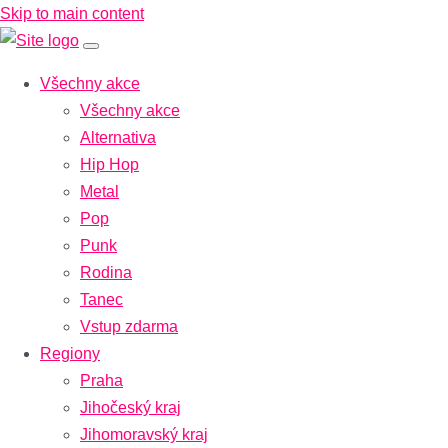
Skip to main content
Všechny akce
Všechny akce
Alternativa
Hip Hop
Metal
Pop
Punk
Rodina
Tanec
Vstup zdarma
Regiony
Praha
Jihočeský kraj
Jihomoravský kraj