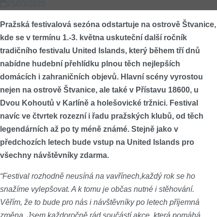
25/03/2025
Pražská festivalová sezóna odstartuje na ostrově Štvanice,
kde se v termínu 1.-3. května uskuteční další ročník
tradičního festivalu United Islands, který během tří dnů
nabídne hudební přehlídku plnou těch nejlepších
domácích i zahraničních objevů. Hlavní scény vyrostou
nejen na ostrově Štvanice, ale také v Přístavu 18600, u
Dvou Kohoutů v Karlíně a holešovické tržnici. Festival
navíc ve čtvrtek rozezní i řadu pražských klubů, od těch
legendárních až po ty méně známé. Stejně jako v
předchozích letech bude vstup na United Islands pro
všechny návštěvníky zdarma.
“Festival rozhodně neusíná na vavřínech,každý rok se ho
snažíme vylepšovat. A k tomu je občas nutné i stěhování.
Věřím, že to bude pro nás i návštěvníky po letech příjemná
změna. Jsem každoročně rád součástí akce, která pomáhá