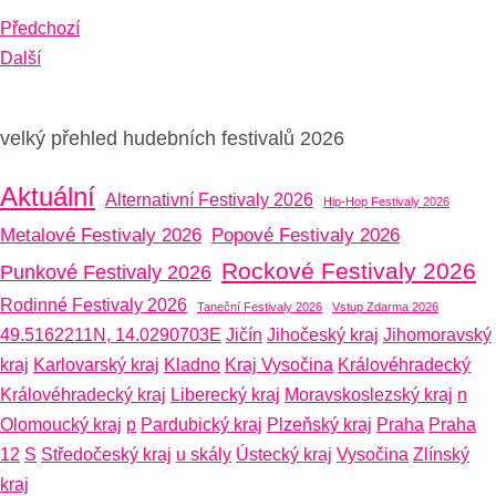
Předchozí
Další
velký přehled hudebních festivalů 2026
Aktuální
Alternativní Festivaly 2026
Hip-Hop Festivaly 2026
Metalové Festivaly 2026
Popové Festivaly 2026
Rockové Festivaly 2026
Punkové Festivaly 2026
Rodinné Festivaly 2026
Taneční Festivaly 2026
Vstup Zdarma 2026
49.5162211N, 14.0290703E
Jičín
Jihočeský kraj
Jihomoravský
kraj
Karlovarský kraj
Kladno
Kraj Vysočina
Královéhradecký
Královéhradecký kraj
Liberecký kraj
Moravskoslezský kraj
n
Olomoucký kraj
p
Pardubický kraj
Plzeňský kraj
Praha
Praha
12
S
Středočeský kraj
u skály
Ústecký kraj
Vysočina
Zlínský
kraj