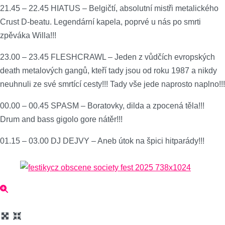
21.45 – 22.45 HIATUS – Belgičtí, absolutní mistři metalického
Crust D-beatu. Legendární kapela, poprvé u nás po smrti
zpěváka Willa!!!
23.00 – 23.45 FLESHCRAWL – Jeden z vůdčích evropských
death metalových gangů, kteří tady jsou od roku 1987 a nikdy
neuhnuli ze své smrtící cesty!!! Tady vše jede naprosto naplno!!!
00.00 – 00.45 SPASM – Boratovky, dilda a zpocená těla!!!
Drum and bass gigolo gore nátěr!!!
01.15 – 03.00 DJ DEJVY – Aneb útok na špici hitparády!!!