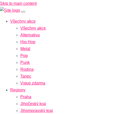
Skip to main content
Všechny akce
Všechny akce
Alternativa
Hip Hop
Metal
Pop
Punk
Rodina
Tanec
Vstup zdarma
Regiony
Praha
Jihočeský kraj
Jihomoravský kraj