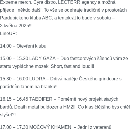
Extreme merch, Cýra distro, LECTERR agency a možná
přijede i někdo další. To vše se odehraje tradičně v prostorách
Pardubického klubu ABC, a tentokrát to bude v sobotu –
3.května 2025!!!
LineUP:
14.00 – Otevření klubu
15.00 – 15.20 LADY GAZA – Duo fastcorových šílenců vám ze
startu vypláchne mozek. Short, fast and loud!!!
15.30 – 16.00 LUDRA – Drtivá naděje Českého grindcore s
parádním tahem na branku!!!
16.15 – 16.45 TAEDIFER – Poměrně nový projekt starých
bardů. Death metal buldozer a HM2!!! Co klasičtějšího bys chtěl
slyšet?!
17.00 – 17.30 MOČOVÝ KHAMENI – Jedni z veteránů