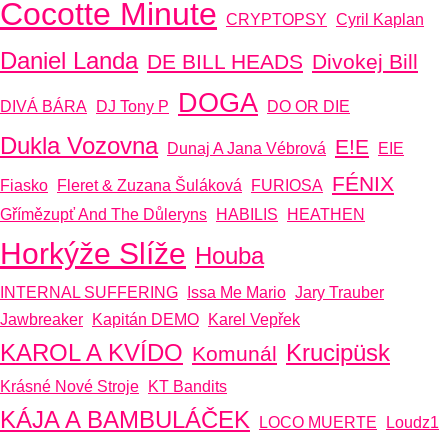
Cocotte Minute
CRYPTOPSY
Cyril Kaplan
Daniel Landa
DE BILL HEADS
Divokej Bill
DOGA
DIVÁ BÁRA
DJ Tony P
DO OR DIE
Dukla Vozovna
E!E
Dunaj A Jana Vébrová
EIE
FÉNIX
Fiasko
Fleret & Zuzana Šuláková
FURIOSA
Gřímězupť And The Důleryns
HABILIS
HEATHEN
Horkýže Slíže
Houba
INTERNAL SUFFERING
Issa Me Mario
Jary Trauber
Jawbreaker
Kapitán DEMO
Karel Vepřek
KAROL A KVÍDO
Krucipüsk
Komunál
Krásné Nové Stroje
KT Bandits
KÁJA A BAMBULÁČEK
LOCO MUERTE
Loudz1