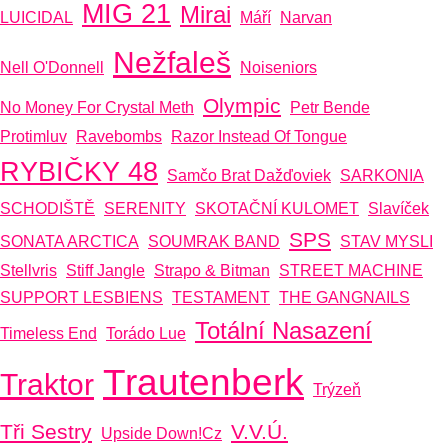
MIG 21
Mirai
LUICIDAL
Máří
Narvan
Nežfaleš
Nell O'Donnell
Noiseniors
Olympic
No Money For Crystal Meth
Petr Bende
Protimluv
Ravebombs
Razor Instead Of Tongue
RYBIČKY 48
Samčo Brat Dažďoviek
SARKONIA
SCHODIŠTĚ
SERENITY
SKOTAČNÍ KULOMET
Slavíček
SPS
SONATA ARCTICA
SOUMRAK BAND
STAV MYSLI
Stellvris
Stiff Jangle
Strapo & Bitman
STREET MACHINE
SUPPORT LESBIENS
TESTAMENT
THE GANGNAILS
Totální Nasazení
Timeless End
Torádo Lue
Trautenberk
Traktor
Trýzeň
Tři Sestry
V.V.Ú.
Upside Down!cz