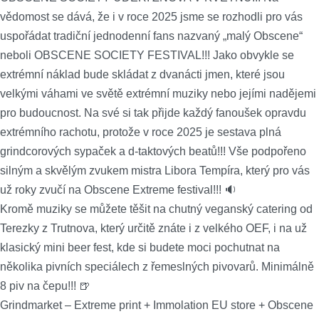
vědomost se dává, že i v roce 2025 jsme se rozhodli pro vás
uspořádat tradiční jednodenní fans nazvaný „malý Obscene“
neboli OBSCENE SOCIETY FESTIVAL!!! Jako obvykle se
extrémní náklad bude skládat z dvanácti jmen, které jsou
velkými váhami ve světě extrémní muziky nebo jejími nadějemi
pro budoucnost. Na své si tak přijde každý fanoušek opravdu
extrémního rachotu, protože v roce 2025 je sestava plná
grindcorových sypaček a d-taktových beatů!!! Vše podpořeno
silným a skvělým zvukem mistra Libora Tempíra, který pro vás
už roky zvučí na Obscene Extreme festival!!! 🔉
Kromě muziky se můžete těšit na chutný veganský catering od
Terezky z Trutnova, který určitě znáte i z velkého OEF, i na už
klasický mini beer fest, kde si budete moci pochutnat na
několika pivních speciálech z řemeslných pivovarů. Minimálně
8 piv na čepu!!! 🍺
Grindmarket – Extreme print + Immolation EU store + Obscene