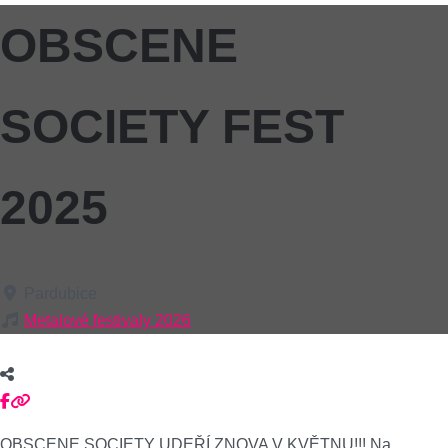
OBSCENE
SOCIETY FEST
2025
Pardubice
Metalové festivaly 2026
OBSCENE SOCIETY UDEŘÍ ZNOVA V KVĚTNU!!! Na