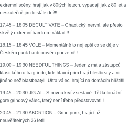
extremní scény, hrají jak v 80tých letech, vypadají jak z 80 let a
neskutečně jim to stále drtí!!!
17.45 – 18.05 DECULTIVATE – Chaotický, nervní, ale přesto
skvělý extremní hardcore náklad!!!
18.15 – 18.45 VOLE – Momentálně to nejlepší co se děje v
Českém punk hardcorovém podzemí!!!
19.00 – 19.30 NEEDFUL THINGS – Jeden z mála zástupců
klasického ultra grindu, kde hlavní prim hrají blestbeaty a nic
jiného než blastbeaty!!! Ultra válec, hrající na domácím hřišti!!!
19.45 – 20.30 JIG-AI – S novou krví v sestavě. Těžkotonážní
gore grindový válec, který není třeba představovat!!!
20.45 – 21.30 ABORTION – Grind punk, hrající už
neuvěřitelných 36 let!!!