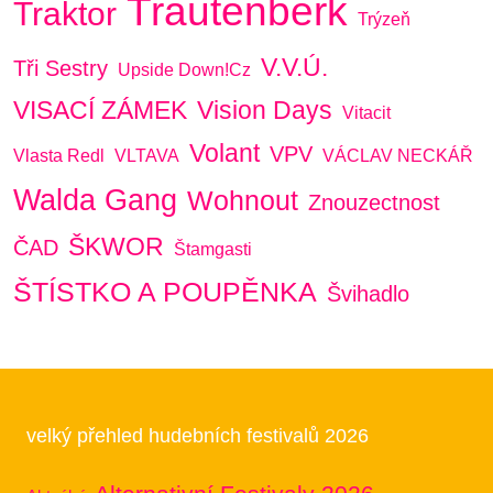
Trautenberk
Traktor
Trýzeň
V.V.Ú.
Tři Sestry
Upside Down!cz
VISACÍ ZÁMEK
Vision Days
Vitacit
Volant
VPV
Vlasta Redl
VLTAVA
VÁCLAV NECKÁŘ
Walda Gang
Wohnout
Znouzectnost
ŠKWOR
ČAD
Štamgasti
ŠTÍSTKO A POUPĚNKA
Švihadlo
velký přehled hudebních festivalů 2026