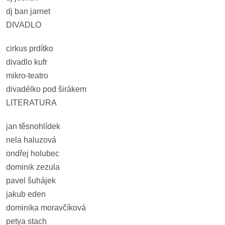
dj ban jarnet
DIVADLO
cirkus prdítko
divadlo kufr
mikro-teatro
divadélko pod širákem
LITERATURA
jan těsnohlídek
nela haluzová
ondřej holubec
dominik zezula
pavel šuhájek
jakub eden
dominika moravčíková
petya stach