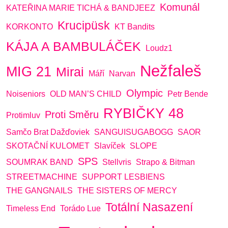
Komunál
KATEŘINA MARIE TICHÁ & BANDJEEZ
Krucipüsk
KORKONTO
KT Bandits
KÁJA A BAMBULÁČEK
Loudz1
Nežfaleš
MIG 21
Mirai
Máří
Narvan
Olympic
Noiseniors
OLD MAN’S CHILD
Petr Bende
RYBIČKY 48
Proti Směru
Protimluv
Samčo Brat Dažďoviek
SANGUISUGABOGG
SAOR
SKOTAČNÍ KULOMET
Slavíček
SLOPE
SPS
SOUMRAK BAND
Stellvris
Strapo & Bitman
STREETMACHINE
SUPPORT LESBIENS
THE GANGNAILS
THE SISTERS OF MERCY
Totální Nasazení
Timeless End
Torádo Lue