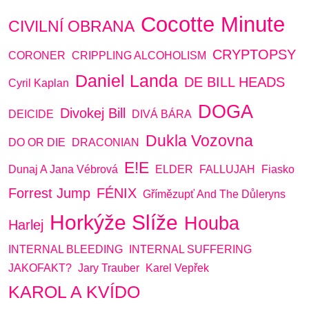
Cocotte Minute
CIVILNÍ OBRANA
CRYPTOPSY
CORONER
CRIPPLING ALCOHOLISM
Daniel Landa
DE BILL HEADS
Cyril Kaplan
DOGA
Divokej Bill
DEICIDE
DIVÁ BÁRA
Dukla Vozovna
DO OR DIE
DRACONIAN
E!E
Dunaj A Jana Vébrová
ELDER
FALLUJAH
Fiasko
Forrest Jump
FÉNIX
Gřímězupť And The Důleryns
Horkýže Slíže
Houba
Harlej
INTERNAL BLEEDING
INTERNAL SUFFERING
JAKOFAKT?
Jary Trauber
Karel Vepřek
KAROL A KVÍDO