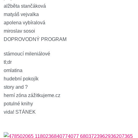
alžběta stančáková
matyáš vejvalka
apolena vybíralová
miroslav sosoi
DOPROVODNÝ PROGRAM
stárnoucí mileniálové
tl;dr
omlatina
hudební pokojík
story and ?
herní zóna zážitkujeme.cz
potulné knihy
vida! STÁNEK