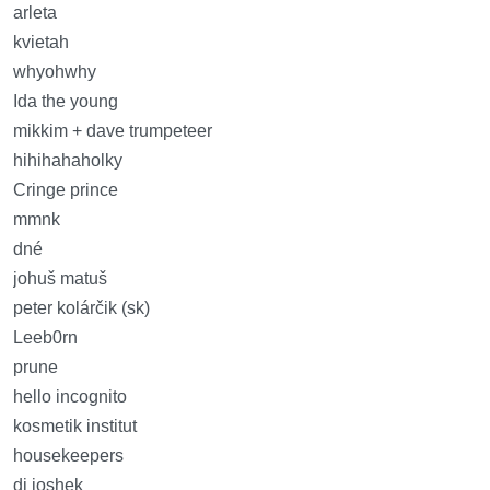
arleta
kvietah
whyohwhy
Ida the young
mikkim + dave trumpeteer
hihihahaholky
Cringe prince
mmnk
dné
johuš matuš
peter kolárčik (sk)
Leeb0rn
prune
hello incognito
kosmetik institut
housekeepers
dj joshek