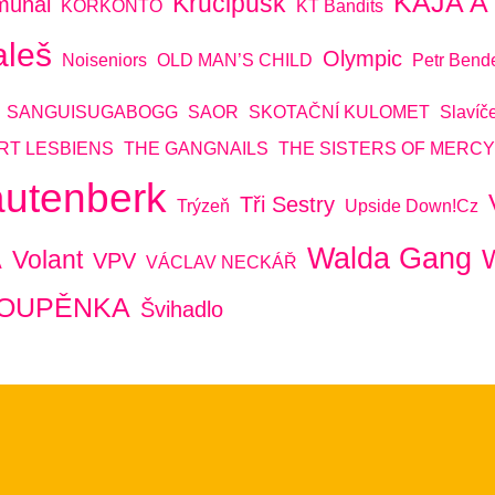
KÁJA 
Krucipüsk
munál
KORKONTO
KT Bandits
aleš
Olympic
Noiseniors
OLD MAN’S CHILD
Petr Bend
SANGUISUGABOGG
SAOR
SKOTAČNÍ KULOMET
Slavíč
RT LESBIENS
THE GANGNAILS
THE SISTERS OF MERCY
autenberk
Tři Sestry
Trýzeň
Upside Down!cz
Walda Gang
Volant
VPV
A
VÁCLAV NECKÁŘ
POUPĚNKA
Švihadlo