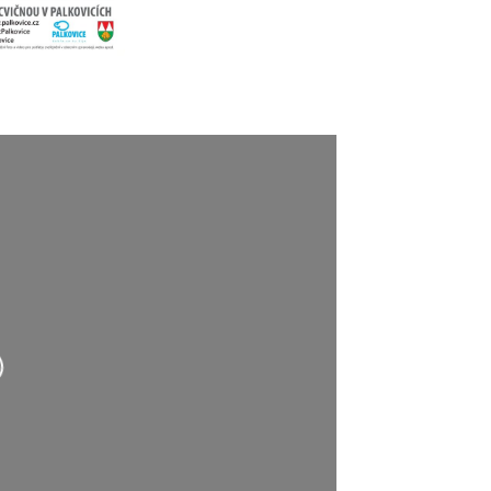
hrávání….