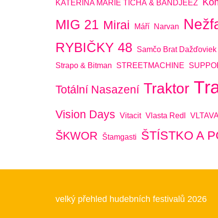
Ko
KATEŘINA MARIE TICHÁ & BANDJEEZ
Nežf
MIG 21
Mirai
Máří
Narvan
RYBIČKY 48
Samčo Brat Dažďoviek
Strapo & Bitman
STREETMACHINE
SUPPO
Tr
Traktor
Totální Nasazení
Vision Days
Vitacit
Vlasta Redl
VLTAV
ŠTÍSTKO A 
ŠKWOR
Štamgasti
velký přehled hudebních festivalů 2026