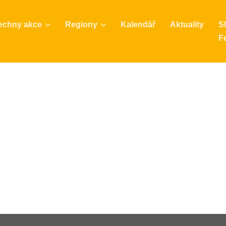
echny akce
Regiony
Kalendář
Aktuality
S
Fe