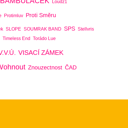
A BAMBULÁČEK
Loudz1
Proti Směru
e
Protimluv
SPS
ek
SLOPE
SOUMRAK BAND
Stellvris
Timeless End
Torádo Lue
V.V.Ú.
VISACÍ ZÁMEK
Wohnout
Znouzectnost
ČAD