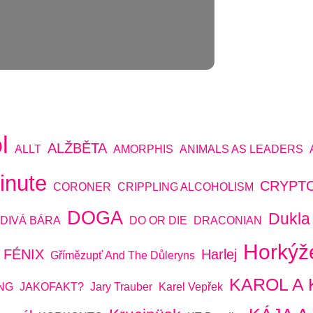
l
ALŽBĚTA
ALLT
AMORPHIS
ANIMALS AS LEADERS
inute
CRYPT
CORONER
CRIPPLING ALCOHOLISM
DOGA
Dukla
DIVÁ BÁRA
DO OR DIE
DRACONIAN
Horkýž
FÉNIX
Harlej
Gřímězupť And The Důleryns
KAROL A 
NG
JAKOFAKT?
Jary Trauber
Karel Vepřek