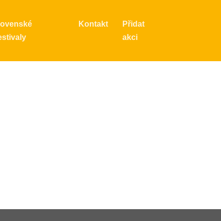
lovenské
Kontakt
Přidat
stivaly
akci