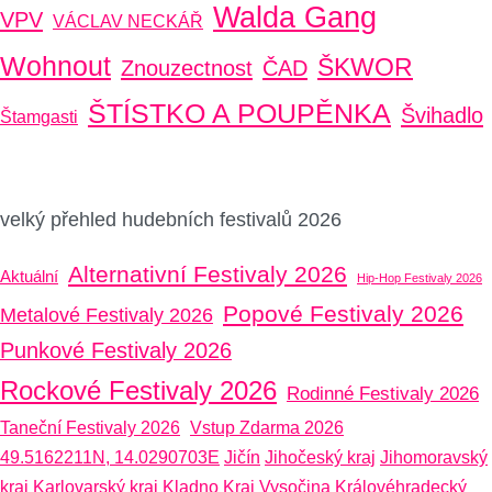
Walda Gang
VPV
VÁCLAV NECKÁŘ
Wohnout
ŠKWOR
Znouzectnost
ČAD
ŠTÍSTKO A POUPĚNKA
Švihadlo
Štamgasti
velký přehled hudebních festivalů 2026
Alternativní Festivaly 2026
Aktuální
Hip-Hop Festivaly 2026
Popové Festivaly 2026
Metalové Festivaly 2026
Punkové Festivaly 2026
Rockové Festivaly 2026
Rodinné Festivaly 2026
Taneční Festivaly 2026
Vstup Zdarma 2026
49.5162211N, 14.0290703E
Jičín
Jihočeský kraj
Jihomoravský
kraj
Karlovarský kraj
Kladno
Kraj Vysočina
Královéhradecký