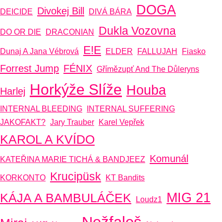
DOGA
Divokej Bill
DEICIDE
DIVÁ BÁRA
Dukla Vozovna
DO OR DIE
DRACONIAN
E!E
Dunaj A Jana Vébrová
ELDER
FALLUJAH
Fiasko
Forrest Jump
FÉNIX
Gřímězupť And The Důleryns
Horkýže Slíže
Houba
Harlej
INTERNAL BLEEDING
INTERNAL SUFFERING
JAKOFAKT?
Jary Trauber
Karel Vepřek
KAROL A KVÍDO
Komunál
KATEŘINA MARIE TICHÁ & BANDJEEZ
Krucipüsk
KORKONTO
KT Bandits
MIG 21
KÁJA A BAMBULÁČEK
Loudz1