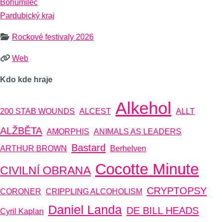
Bohumileč
Pardubický kraj
Rockové festivaly 2026
Web
Kdo kde hraje
Alkehol
200 STAB WOUNDS
ALCEST
ALLT
ALŽBĚTA
AMORPHIS
ANIMALS AS LEADERS
Bastard
ARTHUR BROWN
Berhelven
Cocotte Minute
CIVILNÍ OBRANA
CRYPTOPSY
CORONER
CRIPPLING ALCOHOLISM
Daniel Landa
DE BILL HEADS
Cyril Kaplan