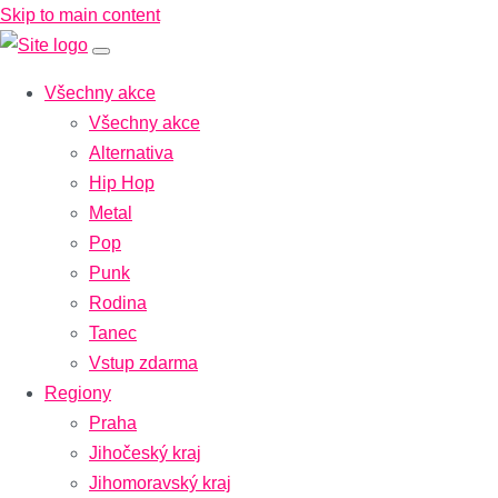
Skip to main content
Všechny akce
Všechny akce
Alternativa
Hip Hop
Metal
Pop
Punk
Rodina
Tanec
Vstup zdarma
Regiony
Praha
Jihočeský kraj
Jihomoravský kraj