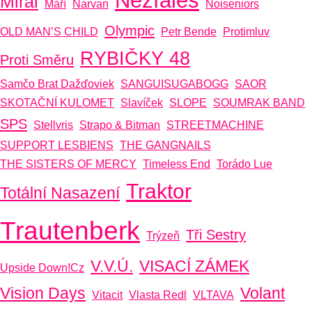
Nežfaleš
Mirai
Máří
Narvan
Noiseniors
Olympic
OLD MAN’S CHILD
Petr Bende
Protimluv
RYBIČKY 48
Proti Směru
Samčo Brat Dažďoviek
SANGUISUGABOGG
SAOR
SKOTAČNÍ KULOMET
Slavíček
SLOPE
SOUMRAK BAND
SPS
Stellvris
Strapo & Bitman
STREETMACHINE
SUPPORT LESBIENS
THE GANGNAILS
THE SISTERS OF MERCY
Timeless End
Torádo Lue
Traktor
Totální Nasazení
Trautenberk
Tři Sestry
Trýzeň
V.V.Ú.
VISACÍ ZÁMEK
Upside Down!cz
Vision Days
Volant
Vitacit
Vlasta Redl
VLTAVA