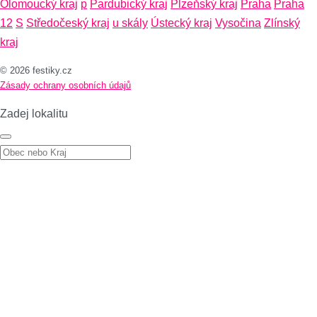
Olomoucký kraj
p
Pardubický kraj
Plzeňský kraj
Praha
Praha
12
S
Středočeský kraj
u skály
Ústecký kraj
Vysočina
Zlínský
kraj
© 2026 festiky.cz
Zásady ochrany osobních údajů
Zadej lokalitu
Zadej lokalitu