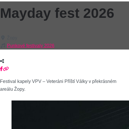
Mayday fest 2026
Žopy
Punkové festivaly 2026
Festival kapely VPV – Veteráni Příští Války v překrásném
areálu Žopy.