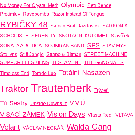
Olympic
No Money For Crystal Meth
Petr Bende
Protimluv
Ravebombs
Razor Instead Of Tongue
RYBIČKY 48
Samčo Brat Dažďoviek
SARKONIA
SCHODIŠTĚ
SERENITY
SKOTAČNÍ KULOMET
Slavíček
SPS
SONATA ARCTICA
SOUMRAK BAND
STAV MYSLI
Stellvris
Stiff Jangle
Strapo & Bitman
STREET MACHINE
SUPPORT LESBIENS
TESTAMENT
THE GANGNAILS
Totální Nasazení
Timeless End
Torádo Lue
Trautenberk
Traktor
Trýzeň
Tři Sestry
V.V.Ú.
Upside Down!cz
Vision Days
VISACÍ ZÁMEK
Vlasta Redl
VLTAVA
Walda Gang
Volant
VÁCLAV NECKÁŘ