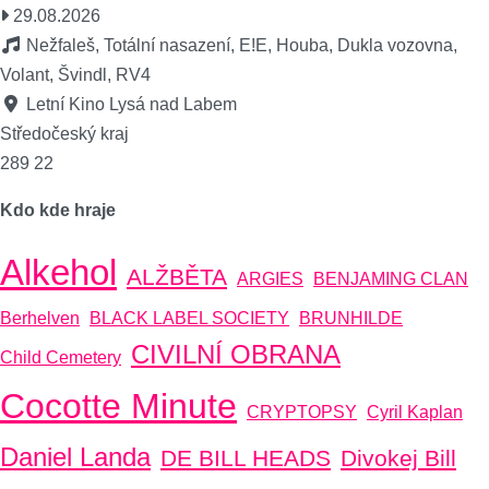
29.08.2026
Nežfaleš, Totální nasazení, E!E, Houba, Dukla vozovna,
Volant, Švindl, RV4
Letní Kino Lysá nad Labem
Středočeský kraj
289 22
Kdo kde hraje
Alkehol
ALŽBĚTA
ARGIES
BENJAMING CLAN
Berhelven
BLACK LABEL SOCIETY
BRUNHILDE
CIVILNÍ OBRANA
Child Cemetery
Cocotte Minute
CRYPTOPSY
Cyril Kaplan
Daniel Landa
DE BILL HEADS
Divokej Bill