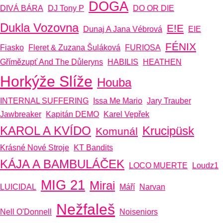
DOGA
DIVÁ BÁRA
DJ Tony P
DO OR DIE
Dukla Vozovna
E!E
Dunaj A Jana Vébrová
EIE
FÉNIX
Fiasko
Fleret & Zuzana Šuláková
FURIOSA
Gřímězupť And The Důleryns
HABILIS
HEATHEN
Horkýže Slíže
Houba
INTERNAL SUFFERING
Issa Me Mario
Jary Trauber
Jawbreaker
Kapitán DEMO
Karel Vepřek
KAROL A KVÍDO
Krucipüsk
Komunál
Krásné Nové Stroje
KT Bandits
KÁJA A BAMBULÁČEK
LOCO MUERTE
Loudz1
MIG 21
Mirai
LUICIDAL
Máří
Narvan
Nežfaleš
Nell O'Donnell
Noiseniors