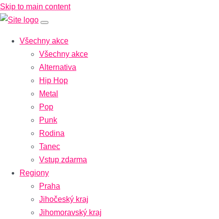
Skip to main content
Všechny akce
Všechny akce
Alternativa
Hip Hop
Metal
Pop
Punk
Rodina
Tanec
Vstup zdarma
Regiony
Praha
Jihočeský kraj
Jihomoravský kraj