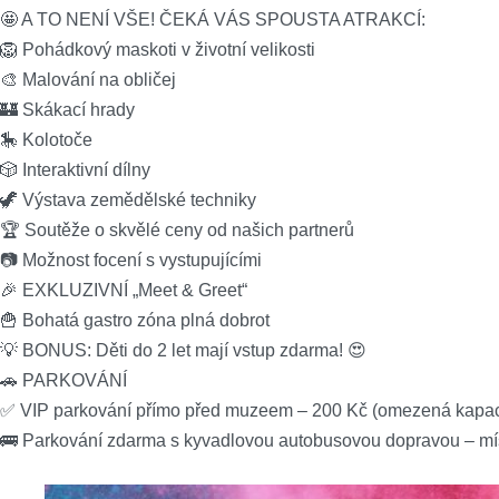
🤩 A TO NENÍ VŠE! ČEKÁ VÁS SPOUSTA ATRAKCÍ:
🦁 Pohádkový maskoti v životní velikosti
🎨 Malování na obličej
🏰 Skákací hrady
🎠 Kolotoče
🎲 Interaktivní dílny
🦖 Výstava zemědělské techniky
🏆 Soutěže o skvělé ceny od našich partnerů
📷 Možnost focení s vystupujícími
🎉 EXKLUZIVNÍ „Meet & Greet“
🍟 Bohatá gastro zóna plná dobrot
💡 BONUS: Děti do 2 let mají vstup zdarma! 😍
🚗 PARKOVÁNÍ
✅ VIP parkování přímo před muzeem – 200 Kč (omezená kapaci
🚌 Parkování zdarma s kyvadlovou autobusovou dopravou – m