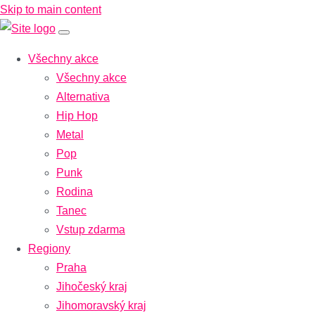
Skip to main content
Všechny akce
Všechny akce
Alternativa
Hip Hop
Metal
Pop
Punk
Rodina
Tanec
Vstup zdarma
Regiony
Praha
Jihočeský kraj
Jihomoravský kraj