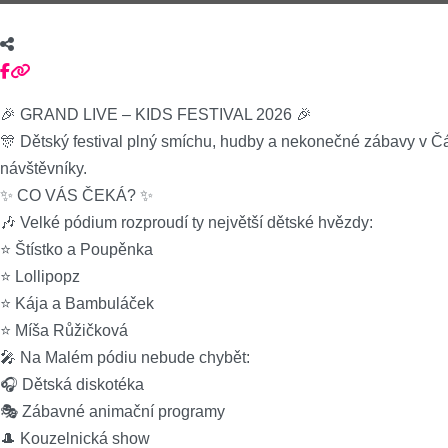
🎉 GRAND LIVE – KIDS FESTIVAL 2026 🎉
🎊 Dětský festival plný smíchu, hudby a nekonečné zábavy v Čás
návštěvníky.
✨ CO VÁS ČEKÁ? ✨
🎶 Velké pódium rozproudí ty největší dětské hvězdy:
⭐ Štístko a Poupěnka
⭐ Lollipopz
⭐ Kája a Bambuláček
⭐ Míša Růžičková
🎤 Na Malém pódiu nebude chybět:
🎧 Dětská diskotéka
🎭 Zábavné animační programy
🎩 Kouzelnická show