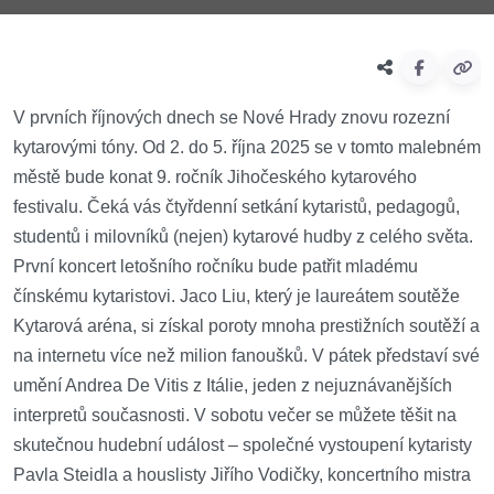
V prvních říjnových dnech se Nové Hrady znovu rozezní
kytarovými tóny. Od 2. do 5. října 2025 se v tomto malebném
městě bude konat 9. ročník Jihočeského kytarového
festivalu. Čeká vás čtyřdenní setkání kytaristů, pedagogů,
studentů i milovníků (nejen) kytarové hudby z celého světa.
První koncert letošního ročníku bude patřit mladému
čínskému kytaristovi. Jaco Liu, který je laureátem soutěže
Kytarová aréna, si získal poroty mnoha prestižních soutěží a
na internetu více než milion fanoušků. V pátek představí své
umění Andrea De Vitis z Itálie, jeden z nejuznávanějších
interpretů současnosti. V sobotu večer se můžete těšit na
skutečnou hudební událost – společné vystoupení kytaristy
Pavla Steidla a houslisty Jiřího Vodičky, koncertního mistra