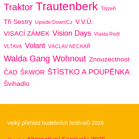
Trautenberk
Traktor
Trýzeň
Tři Sestry
V.V.Ú.
Upside Down!cz
Vision Days
VISACÍ ZÁMEK
Vlasta Redl
Volant
VLTAVA
VÁCLAV NECKÁŘ
Walda Gang
Wohnout
Znouzectnost
ŠTÍSTKO A POUPĚNKA
ČAD
ŠKWOR
Švihadlo
velký přehled hudebních festivalů 2026