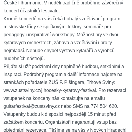
České filharmonie. V neděli tradičně proběhne závěrečný
koncert účastníků festivalu.
Kromě koncertů na vás čeká bohatý vzdělávací program –
mistrovské třídy se špičkovými lektory, semináře pro
pedagogy i inspirativní workshopy. Možnost hry ve dvou
kytarových orchestrech, zábava a vzdělávání i pro ty
nejmladší. Nebude chybět výstava kytarářů a výrobců
hudebních nástrojů.
Přijďte si užít podzimní dny naplněné hudbou, setkáními a
inspirací. Podrobný program a další informace najdete na
stránkách pořadatele ZUŠ F. Pišingera, Trhové Sviny:
www.zustsviny.cz/jihocesky-kytarovy-festival. Pro rezervaci
vstupenek na koncerty nás kontaktujte na emailu
guitarfestival@zustsviny.cz nebo SMS na 774 504 620.
Vstupenky budou k dispozici nejpozději 15 minut před
začátkem koncertu. Organizátoři negarantují vstup bez
objednání rezervace. Těšíme se na vás v Nových Hradech!