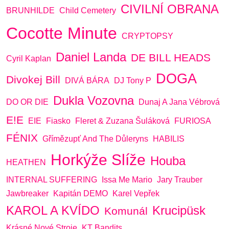
CIVILNÍ OBRANA
BRUNHILDE
Child Cemetery
Cocotte Minute
CRYPTOPSY
Daniel Landa
DE BILL HEADS
Cyril Kaplan
DOGA
Divokej Bill
DIVÁ BÁRA
DJ Tony P
Dukla Vozovna
DO OR DIE
Dunaj A Jana Vébrová
E!E
EIE
Fiasko
Fleret & Zuzana Šuláková
FURIOSA
FÉNIX
Gřímězupť And The Důleryns
HABILIS
Horkýže Slíže
Houba
HEATHEN
INTERNAL SUFFERING
Issa Me Mario
Jary Trauber
Jawbreaker
Kapitán DEMO
Karel Vepřek
KAROL A KVÍDO
Krucipüsk
Komunál
Krásné Nové Stroje
KT Bandits