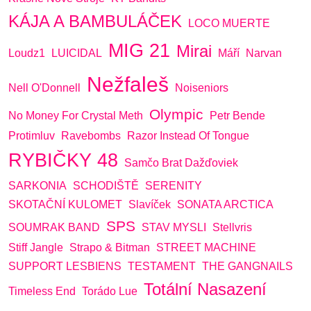
KÁJA A BAMBULÁČEK
LOCO MUERTE
MIG 21
Mirai
Loudz1
LUICIDAL
Máří
Narvan
Nežfaleš
Nell O'Donnell
Noiseniors
Olympic
No Money For Crystal Meth
Petr Bende
Protimluv
Ravebombs
Razor Instead Of Tongue
RYBIČKY 48
Samčo Brat Dažďoviek
SARKONIA
SCHODIŠTĚ
SERENITY
SKOTAČNÍ KULOMET
Slavíček
SONATA ARCTICA
SPS
SOUMRAK BAND
STAV MYSLI
Stellvris
Stiff Jangle
Strapo & Bitman
STREET MACHINE
SUPPORT LESBIENS
TESTAMENT
THE GANGNAILS
Totální Nasazení
Timeless End
Torádo Lue