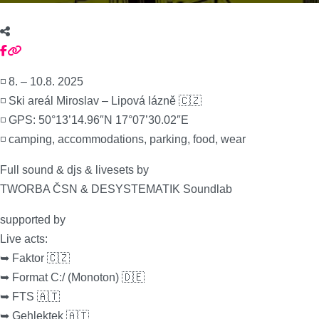
◽ 8. – 10.8. 2025
◽ Ski areál Miroslav – Lipová lázně 🇨🇿
◽ GPS: 50°13’14.96″N 17°07’30.02″E
◽ camping, accommodations, parking, food, wear
Full sound & djs & livesets by
TWORBA ČSN & DESYSTEMATIK Soundlab
supported by
Live acts:
➥ Faktor 🇨🇿
➥ Format C:/ (Monoton) 🇩🇪
➥ FTS 🇦🇹
➥ Gehlektek 🇦🇹