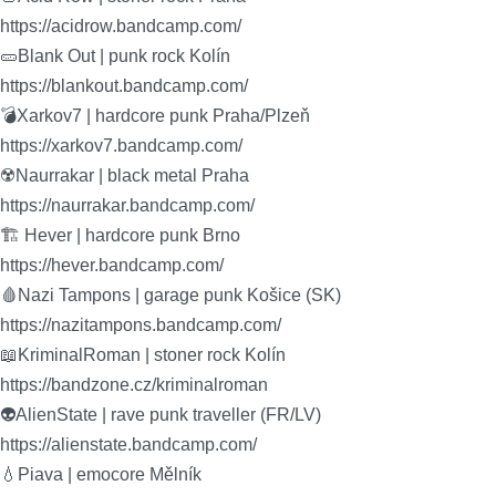
https://acidrow.bandcamp.com/
🥒Blank Out | punk rock Kolín
https://blankout.bandcamp.com/
💣Xarkov7 | hardcore punk Praha/Plzeň
https://xarkov7.bandcamp.com/
☢️Naurrakar | black metal Praha
https://naurrakar.bandcamp.com/
🏗 Hever | hardcore punk Brno
https://hever.bandcamp.com/
🩸Nazi Tampons | garage punk Košice (SK)
https://nazitampons.bandcamp.com/
📖KriminalRoman | stoner rock Kolín
https://bandzone.cz/kriminalroman
👽AlienState | rave punk traveller (FR/LV)
https://alienstate.bandcamp.com/
💧Piava | emocore Mělník