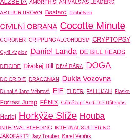
ALŽBĚTA
AMORPHIS
ANIMALS AS LEADERS
Bastard
ARTHUR BROWN
Berhelven
Cocotte Minute
CIVILNÍ OBRANA
CRYPTOPSY
CORONER
CRIPPLING ALCOHOLISM
Daniel Landa
DE BILL HEADS
Cyril Kaplan
DOGA
Divokej Bill
DEICIDE
DIVÁ BÁRA
Dukla Vozovna
DO OR DIE
DRACONIAN
E!E
Dunaj A Jana Vébrová
ELDER
FALLUJAH
Fiasko
Forrest Jump
FÉNIX
Gřímězupť And The Důleryns
Horkýže Slíže
Houba
Harlej
INTERNAL BLEEDING
INTERNAL SUFFERING
JAKOFAKT?
Jary Trauber
Karel Vepřek