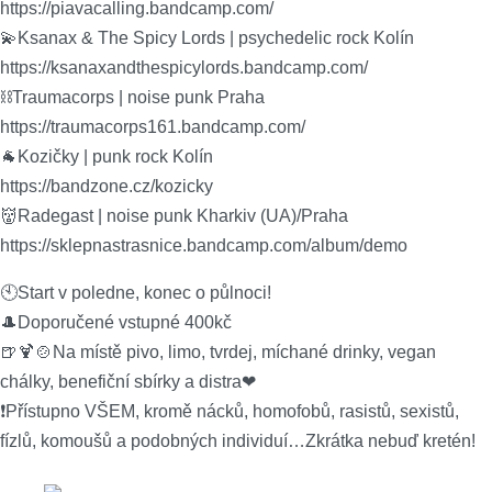
https://piavacalling.bandcamp.com/
💫Ksanax & The Spicy Lords | psychedelic rock Kolín
https://ksanaxandthespicylords.bandcamp.com/
⛓Traumacorps | noise punk Praha
https://traumacorps161.bandcamp.com/
🐐Kozičky | punk rock Kolín
https://bandzone.cz/kozicky
👹Radegast | noise punk Kharkiv (UA)/Praha
https://sklepnastrasnice.bandcamp.com/album/demo
🕙Start v poledne, konec o půlnoci!
🎩Doporučené vstupné 400kč
🍺🍹🍲Na místě pivo, limo, tvrdej, míchané drinky, vegan
chálky, benefiční sbírky a distra❤
❗️Přístupno VŠEM, kromě nácků, homofobů, rasistů, sexistů,
fízlů, komoušů a podobných individuí…Zkrátka nebuď kretén!