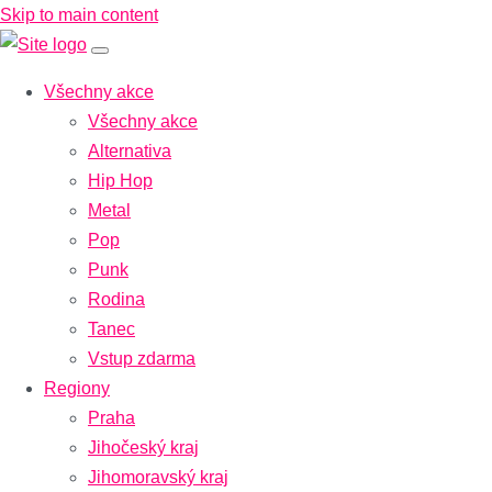
Skip to main content
Všechny akce
Všechny akce
Alternativa
Hip Hop
Metal
Pop
Punk
Rodina
Tanec
Vstup zdarma
Regiony
Praha
Jihočeský kraj
Jihomoravský kraj