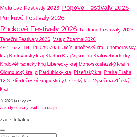
Popové Festivaly 2026
Metalové Festivaly 2026
Punkové Festivaly 2026
Rockové Festivaly 2026
Rodinné Festivaly 2026
Taneční Festivaly 2026
Vstup Zdarma 2026
49.5162211N, 14.0290703E
Jičín
Jihočeský kraj
Jihomoravský
kraj
Karlovarský kraj
Kladno
Kraj Vysočina
Královéhradecký
Královéhradecký kraj
Liberecký kraj
Moravskoslezský kraj
n
Olomoucký kraj
p
Pardubický kraj
Plzeňský kraj
Praha
Praha
12
S
Středočeský kraj
u skály
Ústecký kraj
Vysočina
Zlínský
kraj
© 2026 festiky.cz
Zásady ochrany osobních údajů
Zadej lokalitu
Zadej lokalitu