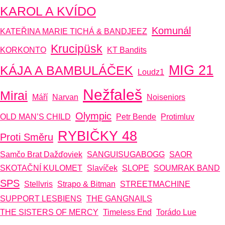
KAROL A KVÍDO
Komunál
KATEŘINA MARIE TICHÁ & BANDJEEZ
Krucipüsk
KORKONTO
KT Bandits
MIG 21
KÁJA A BAMBULÁČEK
Loudz1
Nežfaleš
Mirai
Máří
Narvan
Noiseniors
Olympic
OLD MAN’S CHILD
Petr Bende
Protimluv
RYBIČKY 48
Proti Směru
Samčo Brat Dažďoviek
SANGUISUGABOGG
SAOR
SKOTAČNÍ KULOMET
Slavíček
SLOPE
SOUMRAK BAND
SPS
Stellvris
Strapo & Bitman
STREETMACHINE
SUPPORT LESBIENS
THE GANGNAILS
THE SISTERS OF MERCY
Timeless End
Torádo Lue