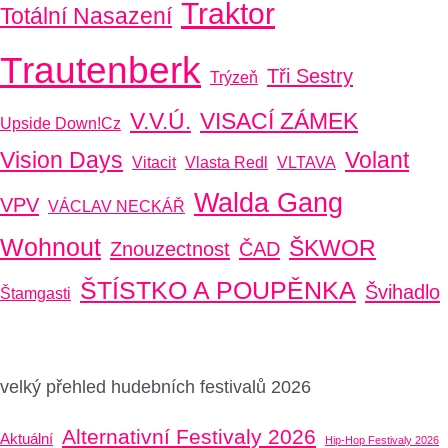
Traktor
Totální Nasazení
Trautenberk
Tři Sestry
Trýzeň
V.V.Ú.
VISACÍ ZÁMEK
Upside Down!cz
Vision Days
Volant
Vitacit
Vlasta Redl
VLTAVA
Walda Gang
VPV
VÁCLAV NECKÁŘ
Wohnout
ŠKWOR
Znouzectnost
ČAD
ŠTÍSTKO A POUPĚNKA
Švihadlo
Štamgasti
velký přehled hudebních festivalů 2026
Alternativní Festivaly 2026
Aktuální
Hip-Hop Festivaly 2026