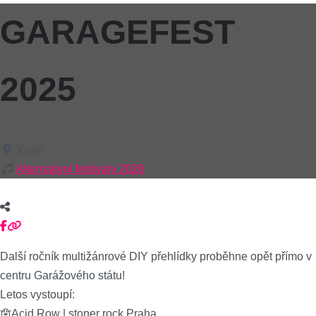
GARAGEFEST
2025
Kolín
Alternativní festivaly 2026
Další ročník multižánrové DIY přehlídky proběhne opět přímo v
centru Garážového státu!
Letos vystoupí:
🪬Acid Row | stoner rock Praha