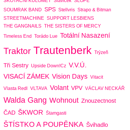
SKOTAČNÍ KULOMET
Slavíček
SLOPE
SPS
SOUMRAK BAND
Stellvris
Strapo & Bitman
STREETMACHINE
SUPPORT LESBIENS
THE GANGNAILS
THE SISTERS OF MERCY
Totální Nasazení
Timeless End
Torádo Lue
Trautenberk
Traktor
Trýzeň
V.V.Ú.
Tři Sestry
Upside Down!cz
VISACÍ ZÁMEK
Vision Days
Vitacit
Volant
VPV
Vlasta Redl
VLTAVA
VÁCLAV NECKÁŘ
Walda Gang
Wohnout
Znouzectnost
ŠKWOR
ČAD
Štamgasti
ŠTÍSTKO A POUPĚNKA
Švihadlo