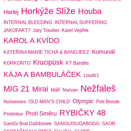
Horkýže Slíže
Houba
Harlej
INTERNAL BLEEDING
INTERNAL SUFFERING
JAKOFAKT?
Jary Trauber
Karel Vepřek
KAROL A KVÍDO
Komunál
KATEŘINA MARIE TICHÁ & BANDJEEZ
Krucipüsk
KORKONTO
KT Bandits
KÁJA A BAMBULÁČEK
Loudz1
Nežfaleš
MIG 21
Mirai
Máří
Narvan
Olympic
Noiseniors
OLD MAN’S CHILD
Petr Bende
RYBIČKY 48
Proti Směru
Protimluv
Samčo Brat Dažďoviek
SANGUISUGABOGG
SAOR