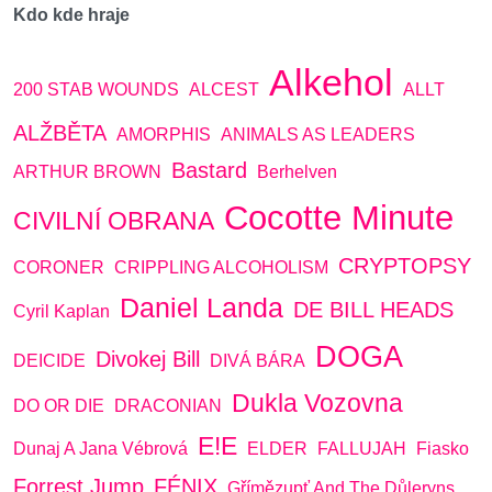
Kdo kde hraje
Alkehol
200 STAB WOUNDS
ALCEST
ALLT
ALŽBĚTA
AMORPHIS
ANIMALS AS LEADERS
Bastard
ARTHUR BROWN
Berhelven
Cocotte Minute
CIVILNÍ OBRANA
CRYPTOPSY
CORONER
CRIPPLING ALCOHOLISM
Daniel Landa
DE BILL HEADS
Cyril Kaplan
DOGA
Divokej Bill
DEICIDE
DIVÁ BÁRA
Dukla Vozovna
DO OR DIE
DRACONIAN
E!E
Dunaj A Jana Vébrová
ELDER
FALLUJAH
Fiasko
Forrest Jump
FÉNIX
Gřímězupť And The Důleryns