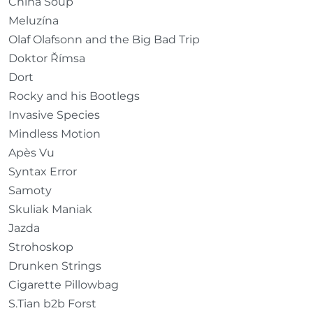
China Soup
Meluzína
Olaf Olafsonn and the Big Bad Trip
Doktor Římsa
Dort
Rocky and his Bootlegs
Invasive Species
Mindless Motion
Apès Vu
Syntax Error
Samoty
Skuliak Maniak
Jazda
Strohoskop
Drunken Strings
Cigarette Pillowbag
S.Tian b2b Forst