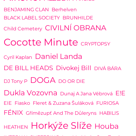
BENJAMING CLAN
Berhelven
BLACK LABEL SOCIETY
BRUNHILDE
CIVILNÍ OBRANA
Child Cemetery
Cocotte Minute
CRYPTOPSY
Daniel Landa
Cyril Kaplan
DE BILL HEADS
Divokej Bill
DIVÁ BÁRA
DOGA
DJ Tony P
DO OR DIE
Dukla Vozovna
E!E
Dunaj A Jana Vébrová
EIE
Fiasko
Fleret & Zuzana Šuláková
FURIOSA
FÉNIX
Gřímězupť And The Důleryns
HABILIS
Horkýže Slíže
Houba
HEATHEN