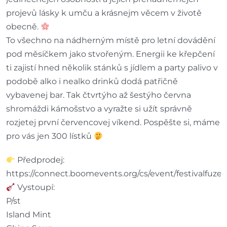
projevů lásky k umču a krásnejm věcem v životě
obecně.
To všechno na nádherným místě pro letní dovádění
pod měsíčkem jako stvořeným. Energii ke křepčení
ti zajistí hned několik stánků s jídlem a party palivo v
podobě alko i nealko drinků dodá patřičně
vybavenej bar. Tak čtvrtýho až šestýho června
shromáždi kámošstvo a vyražte si užít správně
rozjetej první červencovej víkend. Pospěšte si, máme
pro vás jen 300 lístků
Předprodej:
https://connect.boomevents.org/cs/event/festivalfuze
Vystoupí:
P/st
Island Mint