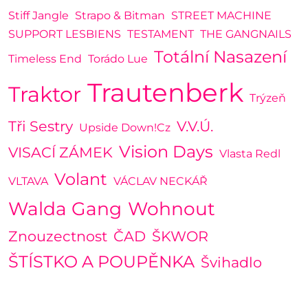
Stiff Jangle
Strapo & Bitman
STREET MACHINE
SUPPORT LESBIENS
TESTAMENT
THE GANGNAILS
Totální Nasazení
Timeless End
Torádo Lue
Trautenberk
Traktor
Trýzeň
Tři Sestry
V.V.Ú.
Upside Down!cz
Vision Days
VISACÍ ZÁMEK
Vlasta Redl
Volant
VLTAVA
VÁCLAV NECKÁŘ
Walda Gang
Wohnout
Znouzectnost
ČAD
ŠKWOR
ŠTÍSTKO A POUPĚNKA
Švihadlo