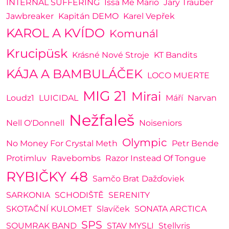
INTERNAL SUFFERING
Issa Me Mario
Jary Trauber
Jawbreaker
Kapitán DEMO
Karel Vepřek
KAROL A KVÍDO
Komunál
Krucipüsk
Krásné Nové Stroje
KT Bandits
KÁJA A BAMBULÁČEK
LOCO MUERTE
MIG 21
Mirai
Loudz1
LUICIDAL
Máří
Narvan
Nežfaleš
Nell O'Donnell
Noiseniors
Olympic
No Money For Crystal Meth
Petr Bende
Protimluv
Ravebombs
Razor Instead Of Tongue
RYBIČKY 48
Samčo Brat Dažďoviek
SARKONIA
SCHODIŠTĚ
SERENITY
SKOTAČNÍ KULOMET
Slavíček
SONATA ARCTICA
SPS
SOUMRAK BAND
STAV MYSLI
Stellvris