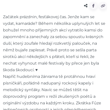
Začátek prázdnin, fesťákovej čas. Jenže kam se
vydat, kamaráde? Během několika uplynulých let se
bohužel mnoho příjemných akcí vytratilo kamsi do
zapomnění a zanechaly za sebou spoustu krásných
duší, který zoufale hledají rozkvetlý palouček, na
němž bujaře zaplesat. Právě proto se sešla parta
sirotků akcí někdejších s přáteli, kteří si řekli, že
nechat vyhynout malé festivaly by přece jen byla
škoda škodoucí. ♥️
Napříč hudebníma žánrama tě protáhnou hraví
písničkáři, pořádně nadupaný rockový kapely i
melodický synťáky. Navíc se můžeš těšit na
doprovodný program v režii zkušených poétů a
originální výzdobu na každým kroku. Zkrátka Fůze
jedinečnejch osobností a jejich přenádhernejch