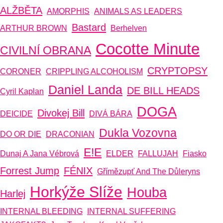
ALŽBĚTA
AMORPHIS
ANIMALS AS LEADERS
Bastard
ARTHUR BROWN
Berhelven
Cocotte Minute
CIVILNÍ OBRANA
CRYPTOPSY
CORONER
CRIPPLING ALCOHOLISM
Daniel Landa
DE BILL HEADS
Cyril Kaplan
DOGA
Divokej Bill
DEICIDE
DIVÁ BÁRA
Dukla Vozovna
DO OR DIE
DRACONIAN
E!E
Dunaj A Jana Vébrová
ELDER
FALLUJAH
Fiasko
Forrest Jump
FÉNIX
Gřímězupť And The Důleryns
Horkýže Slíže
Houba
Harlej
INTERNAL BLEEDING
INTERNAL SUFFERING