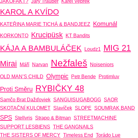
JAKOFAKT?
Jary Trauber
Karel Vepřek
KAROL A KVÍDO
Komunál
KATEŘINA MARIE TICHÁ & BANDJEEZ
Krucipüsk
KORKONTO
KT Bandits
MIG 21
KÁJA A BAMBULÁČEK
Loudz1
Nežfaleš
Mirai
Máří
Narvan
Noiseniors
Olympic
OLD MAN’S CHILD
Petr Bende
Protimluv
RYBIČKY 48
Proti Směru
Samčo Brat Dažďoviek
SANGUISUGABOGG
SAOR
SKOTAČNÍ KULOMET
Slavíček
SLOPE
SOUMRAK BAND
SPS
Stellvris
Strapo & Bitman
STREETMACHINE
SUPPORT LESBIENS
THE GANGNAILS
THE SISTERS OF MERCY
Timeless End
Torádo Lue