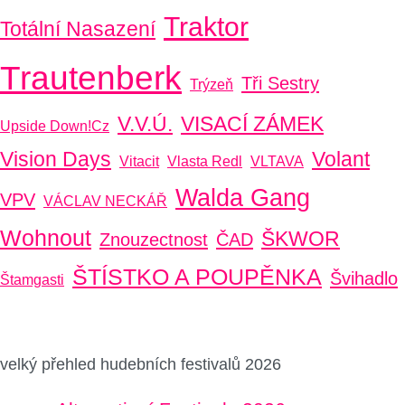
Traktor
Totální Nasazení
Trautenberk
Tři Sestry
Trýzeň
V.V.Ú.
VISACÍ ZÁMEK
Upside Down!cz
Vision Days
Volant
Vitacit
Vlasta Redl
VLTAVA
Walda Gang
VPV
VÁCLAV NECKÁŘ
Wohnout
ŠKWOR
Znouzectnost
ČAD
ŠTÍSTKO A POUPĚNKA
Švihadlo
Štamgasti
velký přehled hudebních festivalů 2026