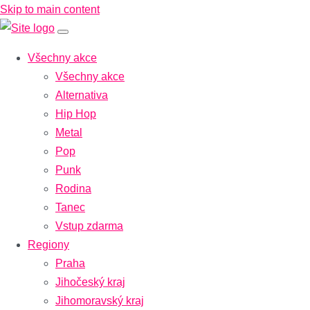
Skip to main content
Všechny akce
Všechny akce
Alternativa
Hip Hop
Metal
Pop
Punk
Rodina
Tanec
Vstup zdarma
Regiony
Praha
Jihočeský kraj
Jihomoravský kraj