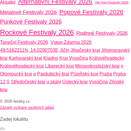
Alternativní Festivaly 2026
Aktuální
Hip-Hop Festivaly 2026
Popové Festivaly 2026
Metalové Festivaly 2026
Punkové Festivaly 2026
Rockové Festivaly 2026
Rodinné Festivaly 2026
Taneční Festivaly 2026
Vstup Zdarma 2026
49.5162211N, 14.0290703E
Jičín
Jihočeský kraj
Jihomoravský
kraj
Karlovarský kraj
Kladno
Kraj Vysočina
Královéhradecký
Královéhradecký kraj
Liberecký kraj
Moravskoslezský kraj
n
Olomoucký kraj
p
Pardubický kraj
Plzeňský kraj
Praha
Praha
12
S
Středočeský kraj
u skály
Ústecký kraj
Vysočina
Zlínský
kraj
© 2026 festiky.cz
Zásady ochrany osobních údajů
Zadej lokalitu