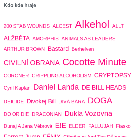
Kdo kde hraje
Alkehol
200 STAB WOUNDS
ALCEST
ALLT
ALŽBĚTA
AMORPHIS
ANIMALS AS LEADERS
Bastard
ARTHUR BROWN
Berhelven
Cocotte Minute
CIVILNÍ OBRANA
CRYPTOPSY
CORONER
CRIPPLING ALCOHOLISM
Daniel Landa
DE BILL HEADS
Cyril Kaplan
DOGA
Divokej Bill
DEICIDE
DIVÁ BÁRA
Dukla Vozovna
DO OR DIE
DRACONIAN
E!E
Dunaj A Jana Vébrová
ELDER
FALLUJAH
Fiasko
Forrest Jump
FÉNIX