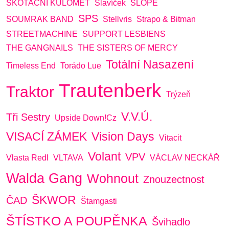
SKOTAČNÍ KULOMET
Slavíček
SLOPE
SPS
SOUMRAK BAND
Stellvris
Strapo & Bitman
STREETMACHINE
SUPPORT LESBIENS
THE GANGNAILS
THE SISTERS OF MERCY
Totální Nasazení
Timeless End
Torádo Lue
Trautenberk
Traktor
Trýzeň
V.V.Ú.
Tři Sestry
Upside Down!cz
VISACÍ ZÁMEK
Vision Days
Vitacit
Volant
VPV
Vlasta Redl
VLTAVA
VÁCLAV NECKÁŘ
Walda Gang
Wohnout
Znouzectnost
ŠKWOR
ČAD
Štamgasti
ŠTÍSTKO A POUPĚNKA
Švihadlo