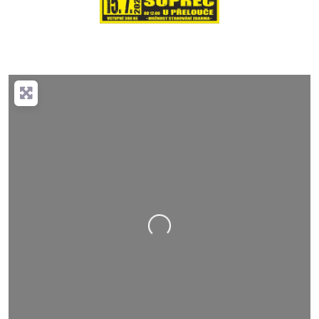
Nahrávání….