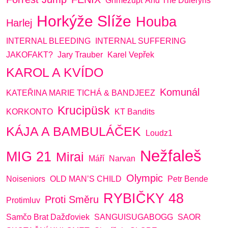
Gřímězupť And The Důleryns
Horkýže Slíže
Houba
Harlej
INTERNAL BLEEDING
INTERNAL SUFFERING
JAKOFAKT?
Jary Trauber
Karel Vepřek
KAROL A KVÍDO
Komunál
KATEŘINA MARIE TICHÁ & BANDJEEZ
Krucipüsk
KORKONTO
KT Bandits
KÁJA A BAMBULÁČEK
Loudz1
Nežfaleš
MIG 21
Mirai
Máří
Narvan
Olympic
Noiseniors
OLD MAN’S CHILD
Petr Bende
RYBIČKY 48
Proti Směru
Protimluv
Samčo Brat Dažďoviek
SANGUISUGABOGG
SAOR