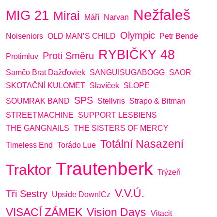
Nežfaleš
MIG 21
Mirai
Máří
Narvan
Olympic
Noiseniors
OLD MAN’S CHILD
Petr Bende
RYBIČKY 48
Proti Směru
Protimluv
Samčo Brat Dažďoviek
SANGUISUGABOGG
SAOR
SKOTAČNÍ KULOMET
Slavíček
SLOPE
SPS
SOUMRAK BAND
Stellvris
Strapo & Bitman
STREETMACHINE
SUPPORT LESBIENS
THE GANGNAILS
THE SISTERS OF MERCY
Totální Nasazení
Timeless End
Torádo Lue
Trautenberk
Traktor
Trýzeň
V.V.Ú.
Tři Sestry
Upside Down!cz
VISACÍ ZÁMEK
Vision Days
Vitacit