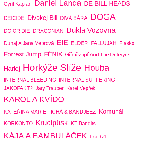
Daniel Landa
DE BILL HEADS
Cyril Kaplan
DOGA
Divokej Bill
DEICIDE
DIVÁ BÁRA
Dukla Vozovna
DO OR DIE
DRACONIAN
E!E
Dunaj A Jana Vébrová
ELDER
FALLUJAH
Fiasko
Forrest Jump
FÉNIX
Gřímězupť And The Důleryns
Horkýže Slíže
Houba
Harlej
INTERNAL BLEEDING
INTERNAL SUFFERING
JAKOFAKT?
Jary Trauber
Karel Vepřek
KAROL A KVÍDO
Komunál
KATEŘINA MARIE TICHÁ & BANDJEEZ
Krucipüsk
KORKONTO
KT Bandits
KÁJA A BAMBULÁČEK
Loudz1