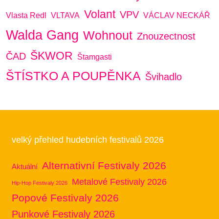
Volant
VPV
Vlasta Redl
VLTAVA
VÁCLAV NECKÁŘ
Walda Gang
Wohnout
Znouzectnost
ŠKWOR
ČAD
Štamgasti
ŠTÍSTKO A POUPĚNKA
Švihadlo
velký přehled hudebních festivalů 2026
Alternativní Festivaly 2026
Aktuální
Metalové Festivaly 2026
Hip-Hop Festivaly 2026
Popové Festivaly 2026
Punkové Festivaly 2026