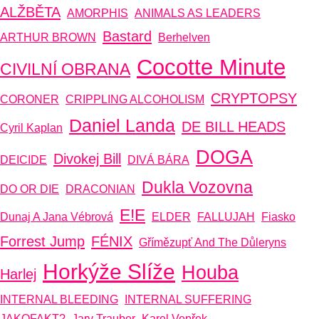
ALŽBĚTA
AMORPHIS
ANIMALS AS LEADERS
Bastard
ARTHUR BROWN
Berhelven
Cocotte Minute
CIVILNÍ OBRANA
CRYPTOPSY
CORONER
CRIPPLING ALCOHOLISM
Daniel Landa
DE BILL HEADS
Cyril Kaplan
DOGA
Divokej Bill
DEICIDE
DIVÁ BÁRA
Dukla Vozovna
DO OR DIE
DRACONIAN
E!E
Dunaj A Jana Vébrová
ELDER
FALLUJAH
Fiasko
Forrest Jump
FÉNIX
Gřímězupť And The Důleryns
Horkýže Slíže
Houba
Harlej
INTERNAL BLEEDING
INTERNAL SUFFERING
JAKOFAKT?
Jary Trauber
Karel Vepřek