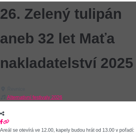
26. Zelený tulipán
aneb 32 let Maťa
nakladatelství 2025
Řevnice
Alternativní festivaly 2026
Areál se otevírá ve 12.00, kapely budou hrát od 13.00 v pořadí: