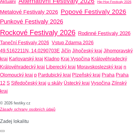
Alternativní Festivaly 2026
Aktuální
Hip-Hop Festivaly 2026
Popové Festivaly 2026
Metalové Festivaly 2026
Punkové Festivaly 2026
Rockové Festivaly 2026
Rodinné Festivaly 2026
Taneční Festivaly 2026
Vstup Zdarma 2026
49.5162211N, 14.0290703E
Jičín
Jihočeský kraj
Jihomoravský
kraj
Karlovarský kraj
Kladno
Kraj Vysočina
Královéhradecký
Královéhradecký kraj
Liberecký kraj
Moravskoslezský kraj
n
Olomoucký kraj
p
Pardubický kraj
Plzeňský kraj
Praha
Praha
12
S
Středočeský kraj
u skály
Ústecký kraj
Vysočina
Zlínský
kraj
© 2026 festiky.cz
Zásady ochrany osobních údajů
Zadej lokalitu