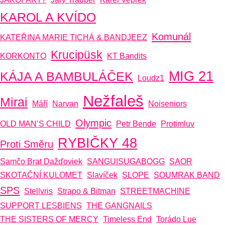
KAROL A KVÍDO
Komunál
KATEŘINA MARIE TICHÁ & BANDJEEZ
Krucipüsk
KORKONTO
KT Bandits
MIG 21
KÁJA A BAMBULÁČEK
Loudz1
Nežfaleš
Mirai
Máří
Narvan
Noiseniors
Olympic
OLD MAN’S CHILD
Petr Bende
Protimluv
RYBIČKY 48
Proti Směru
Samčo Brat Dažďoviek
SANGUISUGABOGG
SAOR
SKOTAČNÍ KULOMET
Slavíček
SLOPE
SOUMRAK BAND
SPS
Stellvris
Strapo & Bitman
STREETMACHINE
SUPPORT LESBIENS
THE GANGNAILS
THE SISTERS OF MERCY
Timeless End
Torádo Lue