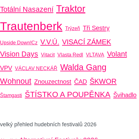
Traktor
Totální Nasazení
Trautenberk
Tři Sestry
Trýzeň
V.V.Ú.
VISACÍ ZÁMEK
Upside Down!cz
Vision Days
Volant
Vitacit
Vlasta Redl
VLTAVA
Walda Gang
VPV
VÁCLAV NECKÁŘ
Wohnout
ŠKWOR
Znouzectnost
ČAD
ŠTÍSTKO A POUPĚNKA
Švihadlo
Štamgasti
velký přehled hudebních festivalů 2026