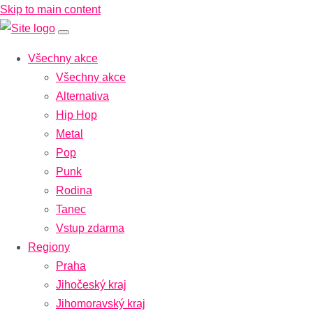
Skip to main content
Všechny akce
Všechny akce
Alternativa
Hip Hop
Metal
Pop
Punk
Rodina
Tanec
Vstup zdarma
Regiony
Praha
Jihočeský kraj
Jihomoravský kraj