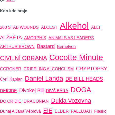
Kdo kde hraje
Alkehol
200 STAB WOUNDS
ALCEST
ALLT
ALŽBĚTA
AMORPHIS
ANIMALS AS LEADERS
Bastard
ARTHUR BROWN
Berhelven
Cocotte Minute
CIVILNÍ OBRANA
CRYPTOPSY
CORONER
CRIPPLING ALCOHOLISM
Daniel Landa
DE BILL HEADS
Cyril Kaplan
DOGA
Divokej Bill
DEICIDE
DIVÁ BÁRA
Dukla Vozovna
DO OR DIE
DRACONIAN
E!E
Dunaj A Jana Vébrová
ELDER
FALLUJAH
Fiasko