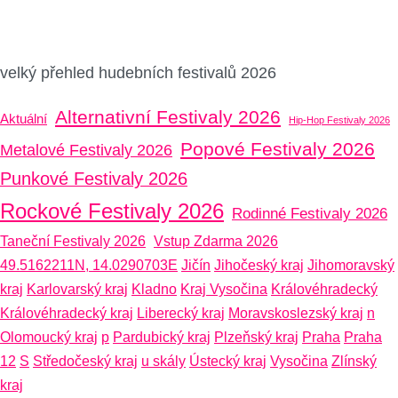
velký přehled hudebních festivalů 2026
Alternativní Festivaly 2026
Aktuální
Hip-Hop Festivaly 2026
Popové Festivaly 2026
Metalové Festivaly 2026
Punkové Festivaly 2026
Rockové Festivaly 2026
Rodinné Festivaly 2026
Taneční Festivaly 2026
Vstup Zdarma 2026
49.5162211N, 14.0290703E
Jičín
Jihočeský kraj
Jihomoravský
kraj
Karlovarský kraj
Kladno
Kraj Vysočina
Královéhradecký
Královéhradecký kraj
Liberecký kraj
Moravskoslezský kraj
n
Olomoucký kraj
p
Pardubický kraj
Plzeňský kraj
Praha
Praha
12
S
Středočeský kraj
u skály
Ústecký kraj
Vysočina
Zlínský
kraj