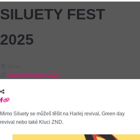
SILUETY FEST
2025
Křinec
Rockové festivaly 2026
Mimo Siluety se můžeš těšit na Harlej revival, Green day
revival nebo také Kluci ZND.