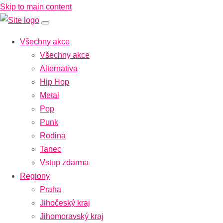
Skip to main content
Všechny akce
Všechny akce
Alternativa
Hip Hop
Metal
Pop
Punk
Rodina
Tanec
Vstup zdarma
Regiony
Praha
Jihočeský kraj
Jihomoravský kraj