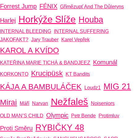
Forrest Jump
FÉNIX
Gřímězupť And The Důleryns
Horkýže Slíže
Houba
Harlej
INTERNAL BLEEDING
INTERNAL SUFFERING
JAKOFAKT?
Jary Trauber
Karel Vepřek
KAROL A KVÍDO
Komunál
KATEŘINA MARIE TICHÁ & BANDJEEZ
Krucipüsk
KORKONTO
KT Bandits
MIG 21
KÁJA A BAMBULÁČEK
Loudz1
Nežfaleš
Mirai
Máří
Narvan
Noiseniors
Olympic
OLD MAN’S CHILD
Petr Bende
Protimluv
RYBIČKY 48
Proti Směru