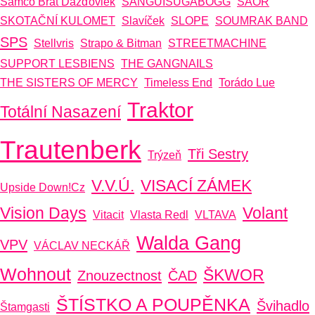
Samčo Brat Dažďoviek
SANGUISUGABOGG
SAOR
SKOTAČNÍ KULOMET
Slavíček
SLOPE
SOUMRAK BAND
SPS
Stellvris
Strapo & Bitman
STREETMACHINE
SUPPORT LESBIENS
THE GANGNAILS
THE SISTERS OF MERCY
Timeless End
Torádo Lue
Traktor
Totální Nasazení
Trautenberk
Tři Sestry
Trýzeň
V.V.Ú.
VISACÍ ZÁMEK
Upside Down!cz
Vision Days
Volant
Vitacit
Vlasta Redl
VLTAVA
Walda Gang
VPV
VÁCLAV NECKÁŘ
Wohnout
ŠKWOR
Znouzectnost
ČAD
ŠTÍSTKO A POUPĚNKA
Švihadlo
Štamgasti