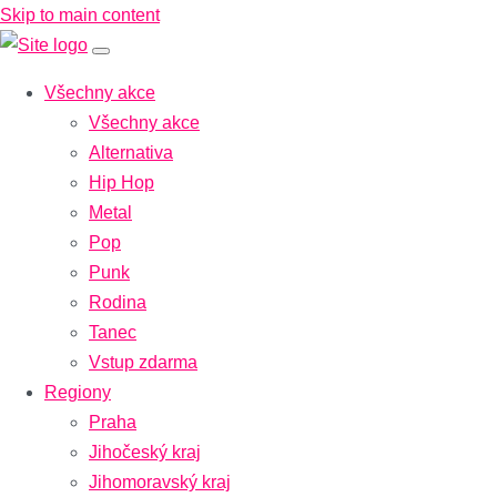
Skip to main content
Všechny akce
Všechny akce
Alternativa
Hip Hop
Metal
Pop
Punk
Rodina
Tanec
Vstup zdarma
Regiony
Praha
Jihočeský kraj
Jihomoravský kraj