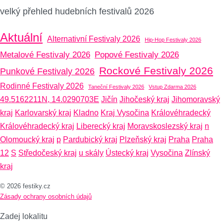
velký přehled hudebních festivalů 2026
Aktuální
Alternativní Festivaly 2026
Hip-Hop Festivaly 2026
Metalové Festivaly 2026
Popové Festivaly 2026
Rockové Festivaly 2026
Punkové Festivaly 2026
Rodinné Festivaly 2026
Taneční Festivaly 2026
Vstup Zdarma 2026
49.5162211N, 14.0290703E
Jičín
Jihočeský kraj
Jihomoravský
kraj
Karlovarský kraj
Kladno
Kraj Vysočina
Královéhradecký
Královéhradecký kraj
Liberecký kraj
Moravskoslezský kraj
n
Olomoucký kraj
p
Pardubický kraj
Plzeňský kraj
Praha
Praha
12
S
Středočeský kraj
u skály
Ústecký kraj
Vysočina
Zlínský
kraj
© 2026 festiky.cz
Zásady ochrany osobních údajů
Zadej lokalitu