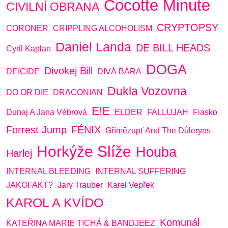
Cocotte Minute
CIVILNÍ OBRANA
CRYPTOPSY
CORONER
CRIPPLING ALCOHOLISM
Daniel Landa
DE BILL HEADS
Cyril Kaplan
DOGA
Divokej Bill
DEICIDE
DIVÁ BÁRA
Dukla Vozovna
DO OR DIE
DRACONIAN
E!E
Dunaj A Jana Vébrová
ELDER
FALLUJAH
Fiasko
Forrest Jump
FÉNIX
Gřímězupť And The Důleryns
Horkýže Slíže
Houba
Harlej
INTERNAL BLEEDING
INTERNAL SUFFERING
JAKOFAKT?
Jary Trauber
Karel Vepřek
KAROL A KVÍDO
Komunál
KATEŘINA MARIE TICHÁ & BANDJEEZ