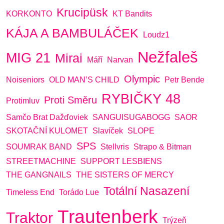
Krucipüsk
KORKONTO
KT Bandits
KÁJA A BAMBULÁČEK
Loudz1
Nežfaleš
MIG 21
Mirai
Máří
Narvan
Olympic
Noiseniors
OLD MAN’S CHILD
Petr Bende
RYBIČKY 48
Proti Směru
Protimluv
Samčo Brat Dažďoviek
SANGUISUGABOGG
SAOR
SKOTAČNÍ KULOMET
Slavíček
SLOPE
SPS
SOUMRAK BAND
Stellvris
Strapo & Bitman
STREETMACHINE
SUPPORT LESBIENS
THE GANGNAILS
THE SISTERS OF MERCY
Totální Nasazení
Timeless End
Torádo Lue
Trautenberk
Traktor
Trýzeň