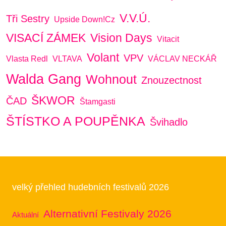
V.V.Ú.
Tři Sestry
Upside Down!cz
VISACÍ ZÁMEK
Vision Days
Vitacit
Volant
VPV
Vlasta Redl
VLTAVA
VÁCLAV NECKÁŘ
Walda Gang
Wohnout
Znouzectnost
ŠKWOR
ČAD
Štamgasti
ŠTÍSTKO A POUPĚNKA
Švihadlo
velký přehled hudebních festivalů 2026
Alternativní Festivaly 2026
Aktuální