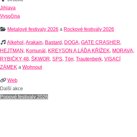
Jihlava
Vysočina
Metalové festivaly 2026
a
Rockové festivaly 2026
Alkehol
,
Arakain
,
Bastard
,
DOGA
,
GATE CRASHER
,
HEJTMAN
,
Komunál
,
KREYSON A LÁĎA KŘÍŽEK
,
MORAVA
,
RYBIČKY 48
,
ŠKWOR
,
SPS
,
Törr
,
Trautenberk
,
VISACÍ
ZÁMEK
a
Wohnout
Web
Další akce
Popové festivaly 2026