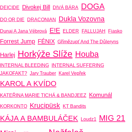
DOGA
Divokej Bill
DEICIDE
DIVÁ BÁRA
Dukla Vozovna
DO OR DIE
DRACONIAN
E!E
Dunaj A Jana Vébrová
ELDER
FALLUJAH
Fiasko
Forrest Jump
FÉNIX
Gřímězupť And The Důleryns
Horkýže Slíže
Houba
Harlej
INTERNAL BLEEDING
INTERNAL SUFFERING
JAKOFAKT?
Jary Trauber
Karel Vepřek
KAROL A KVÍDO
Komunál
KATEŘINA MARIE TICHÁ & BANDJEEZ
Krucipüsk
KORKONTO
KT Bandits
MIG 21
KÁJA A BAMBULÁČEK
Loudz1