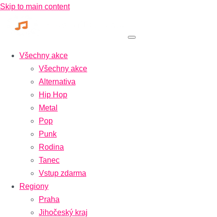
Skip to main content
Všechny akce
Všechny akce
Alternativa
Hip Hop
Metal
Pop
Punk
Rodina
Tanec
Vstup zdarma
Regiony
Praha
Jihočeský kraj