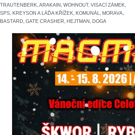
TRAUTENBERK, ARAKAIN, WOHNOUT, VISACÍ ZÁMEK,
SPS, KREYSON A LÁĎA KŘÍŽEK, KOMUNÁL, MORAVA,
BASTARD, GATE CRASHER, HEJTMAN, DOGA