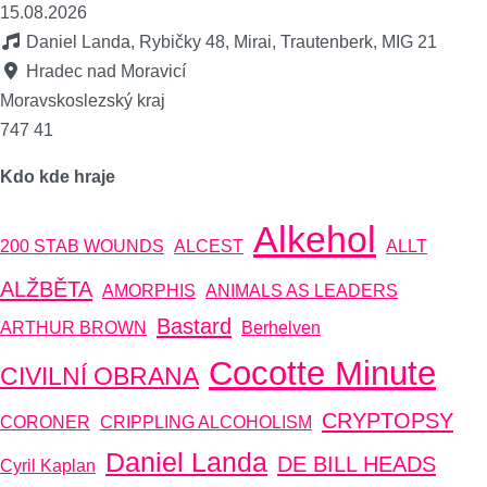
15.08.2026
Daniel Landa, Rybičky 48, Mirai, Trautenberk, MIG 21
Hradec nad Moravicí
Moravskoslezský kraj
747 41
Kdo kde hraje
Alkehol
200 STAB WOUNDS
ALCEST
ALLT
ALŽBĚTA
AMORPHIS
ANIMALS AS LEADERS
Bastard
ARTHUR BROWN
Berhelven
Cocotte Minute
CIVILNÍ OBRANA
CRYPTOPSY
CORONER
CRIPPLING ALCOHOLISM
Daniel Landa
DE BILL HEADS
Cyril Kaplan