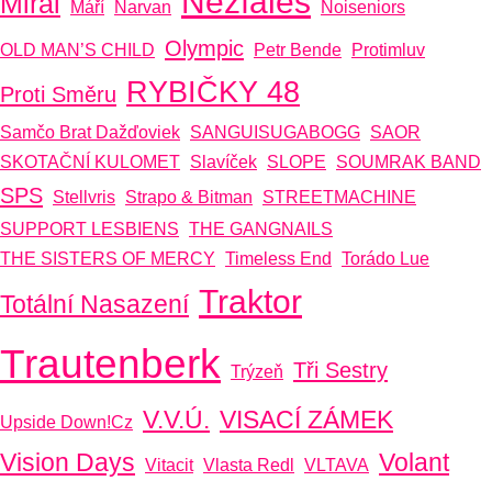
Nežfaleš
Mirai
Máří
Narvan
Noiseniors
Olympic
OLD MAN’S CHILD
Petr Bende
Protimluv
RYBIČKY 48
Proti Směru
Samčo Brat Dažďoviek
SANGUISUGABOGG
SAOR
SKOTAČNÍ KULOMET
Slavíček
SLOPE
SOUMRAK BAND
SPS
Stellvris
Strapo & Bitman
STREETMACHINE
SUPPORT LESBIENS
THE GANGNAILS
THE SISTERS OF MERCY
Timeless End
Torádo Lue
Traktor
Totální Nasazení
Trautenberk
Tři Sestry
Trýzeň
V.V.Ú.
VISACÍ ZÁMEK
Upside Down!cz
Vision Days
Volant
Vitacit
Vlasta Redl
VLTAVA