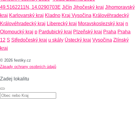
49.5162211N, 14.0290703E
Jičín
Jihočeský kraj
Jihomoravský
kraj
Karlovarský kraj
Kladno
Kraj Vysočina
Královéhradecký
Královéhradecký kraj
Liberecký kraj
Moravskoslezský kraj
n
Olomoucký kraj
p
Pardubický kraj
Plzeňský kraj
Praha
Praha
12
S
Středočeský kraj
u skály
Ústecký kraj
Vysočina
Zlínský
kraj
© 2026 festiky.cz
Zásady ochrany osobních údajů
Zadej lokalitu
Zadej lokalitu