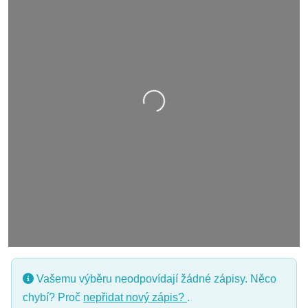
Nahrávání….
Vašemu výběru neodpovídají žádné zápisy. Něco
chybí? Proč
nepřidat nový zápis?
.