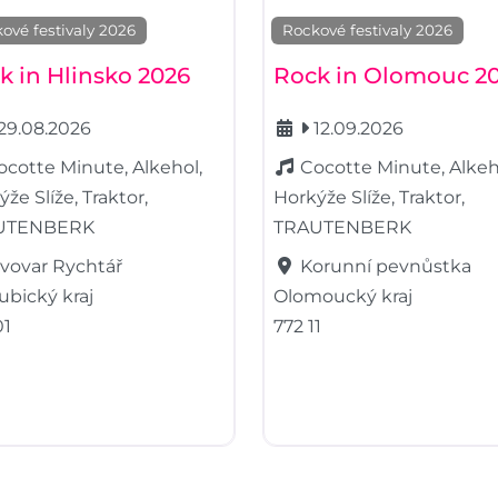
ové festivaly 2026
Rockové festivaly 2026
k in Hlinsko 2026
Rock in Olomouc 2
29.08.2026
12.09.2026
ocotte Minute, Alkehol,
Cocotte Minute, Alkeh
že Slíže, Traktor,
Horkýže Slíže, Traktor,
UTENBERK
TRAUTENBERK
ivovar Rychtář
Korunní pevnůstka
ubický kraj
Olomoucký kraj
01
772 11