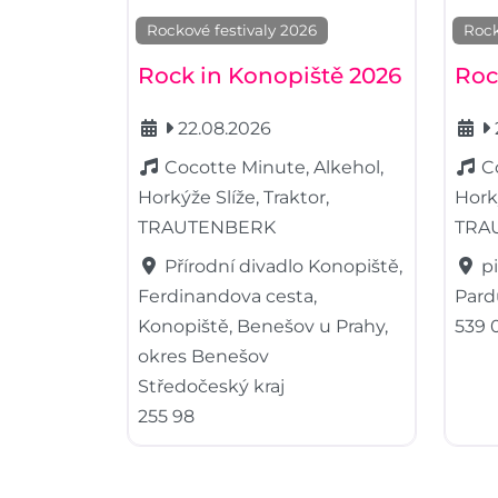
Rockové festivaly 2026
Rock
Rock in Konopiště 2026
Roc
22.08.2026
Cocotte Minute, Alkehol,
C
Horkýže Slíže, Traktor,
Horký
TRAUTENBERK
TRA
Přírodní divadlo Konopiště,
p
Ferdinandova cesta,
Pard
Konopiště, Benešov u Prahy,
539 
okres Benešov
Středočeský kraj
255 98