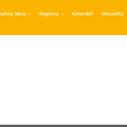
echny akce
Regiony
Kalendář
Aktuality