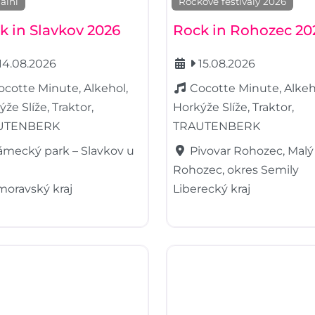
ální
Rockové festivaly 2026
k in Slavkov 2026
Rock in Rohozec 20
14.08.2026
15.08.2026
ocotte Minute, Alkehol,
Cocotte Minute, Alkeh
že Slíže, Traktor,
Horkýže Slíže, Traktor,
UTENBERK
TRAUTENBERK
ámecký park – Slavkov u
Pivovar Rohozec, Malý
Rohozec, okres Semily
moravský kraj
Liberecký kraj