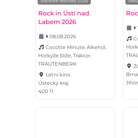
Rockové festivaly 2026
Aktu
Rock in Ústí nad
Roc
Labem 2026
08.08.2026
C
Horký
Cocotte Minute, Alkehol,
TRA
Horkýže Slíže, Traktor,
TRAUTENBERK
Z
Brna
Letní kino
Jiho
Ústecký kraj
400 11